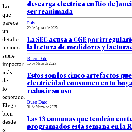
descarga eléctrica en Río de Janei
Lo
ser reanimada
que
parece
País
29 de Agosto de 2025
un
La SEC acusa a CGE por irregular
detalle
la lectura de medidores y factura
técnico
suele
Buen Dato
impactar
16 de Mayo de 2025
más
Estos son los cinco artefactos qu
de
electricidad consumen en tu hog
reducir su uso
lo
esperado.
Buen Dato
Elegir
31 de Marzo de 2025
bien
Las 13 comunas que tendrán corte
desde
programados esta semana en la 
el