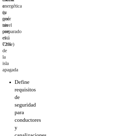
energética
a
(y
su
qué
peor
tan
nivel
preparado
con
está
el
Chile)
72%
de
la
isla
apagada
Define
requisitos
de
seguridad
para
conductores
y
canalizaciones.