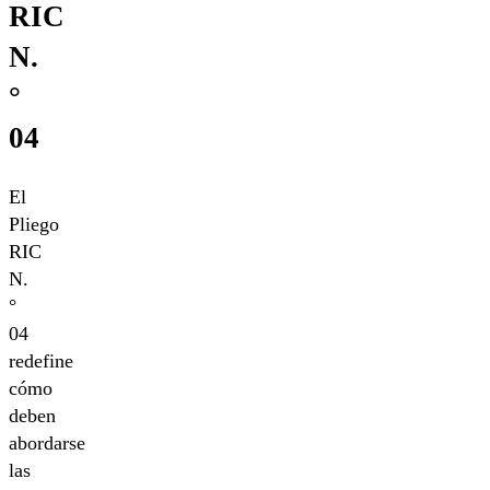
RIC
N.
°
04
El
Pliego
RIC
N.
°
04
redefine
cómo
deben
abordarse
las