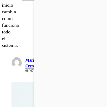
inicio
cambia
cómo
funciona
todo
el
sistema.
María José
Crespo
08/ 07/ 2026