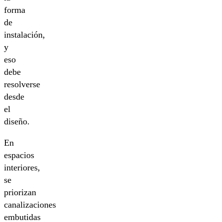
forma
de
instalación,
y
eso
debe
resolverse
desde
el
diseño.
En
espacios
interiores,
se
priorizan
canalizaciones
embutidas