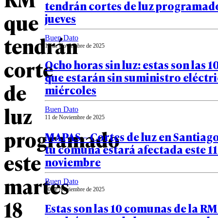
tendrán cortes de luz programado
que
jueves
tendrán
Buen Dato
12 de Noviembre de 2025
corte
Ocho horas sin luz: estas son las
que estarán sin suministro eléctri
de
miércoles
luz
Buen Dato
11 de Noviembre de 2025
programado
MAPAS – Cortes de luz en Santiago:
tu comuna estará afectada este 11
este
noviembre
martes
Buen Dato
10 de Noviembre de 2025
18
Estas son las 10 comunas de la RM