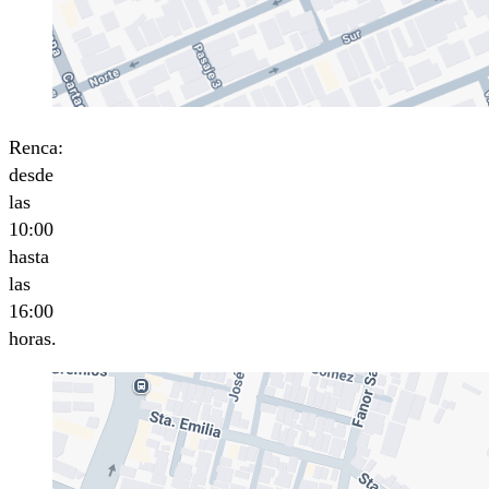
Renca:
desde
las
10:00
hasta
las
16:00
horas.