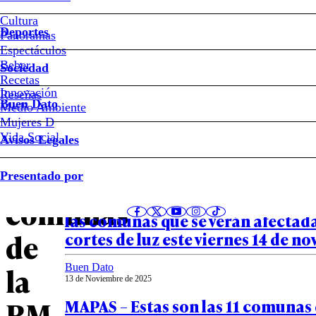
#Las
Condes
Cultura
Deportes
Panoramas
#Pudahuel
Espectáculos
#Renca
Beber
Sociedad
Recetas
Innovación
Notas relacionadas
Reseñas
Revisa
Buen Dato
Medio Ambiente
Mujeres D
las
Vida Social
Avisos Legales
Buen Dato
10
Presentado por
14 de Noviembre de 2025
MAPAS – Hasta seis horas sin elect
comunas
las comunas que se verán afectad
de
cortes de luz este viernes 14 de n
la
Buen Dato
13 de Noviembre de 2025
RM
MAPAS – Estas son las 11 comunas