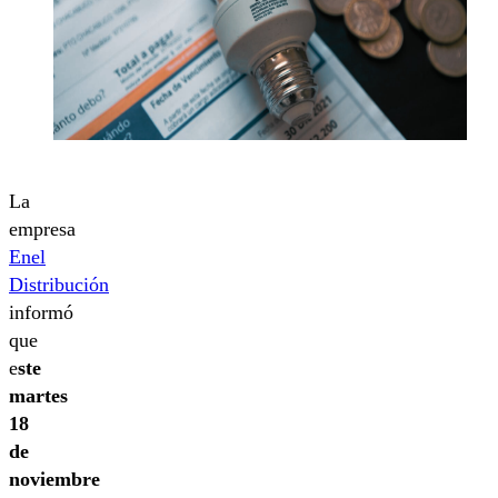
La
empresa
Enel
Distribución
informó
que
e
ste
martes
18
de
noviembre