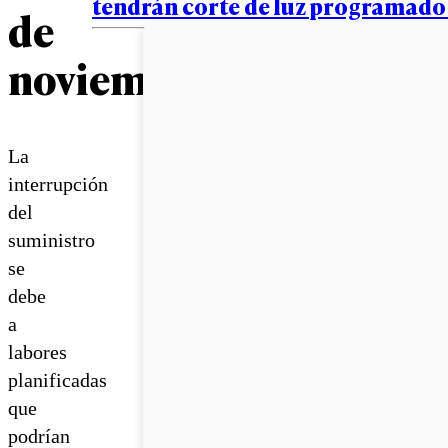
tendrán corte de luz programado 
de
noviembre
La
interrupción
del
suministro
se
debe
a
labores
planificadas
que
podrían