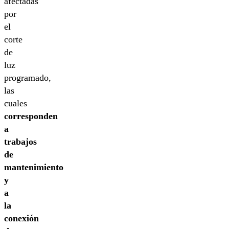
afectadas
por
el
corte
de
luz
programado,
las
cuales
corresponden
a
trabajos
de
mantenimiento
y
a
la
conexión