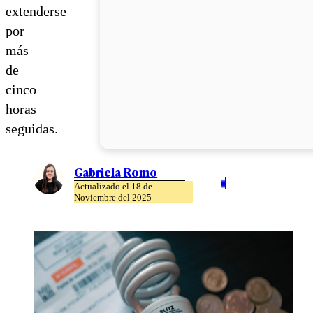
extenderse
por
más
de
cinco
horas
seguidas.
Gabriela Romo
Actualizado el 18 de
Noviembre del 2025