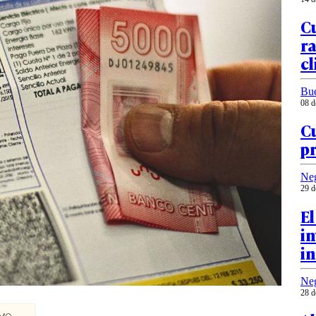
Cu
ra
cl
Bu
08 d
Cu
pr
Ne
29 d
El
in
in
Ne
28 d