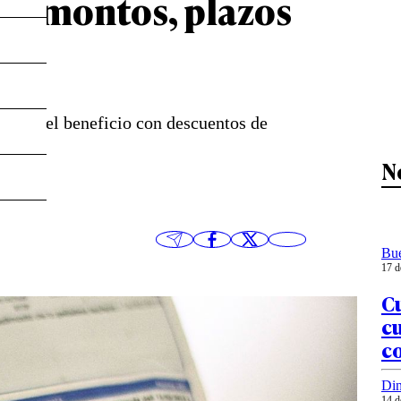
isa montos, plazos
cibido el beneficio con descuentos de
N
Bu
17 d
Cu
cu
c
Din
14 d