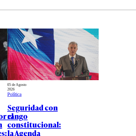
05 de Agosto
2026
Política
Seguridad con
or el
rango
n
constitucional:
s:
la Agenda