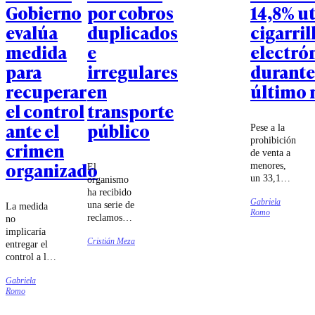
Gobierno
por cobros
14,8% ut
evalúa
duplicados
cigarril
medida
e
electró
para
irregulares
durante
recuperar
en
último 
el control
transporte
ante el
público
Pese a la
prohibición
crimen
de venta a
organizado
menores,
El
un 33,1%
organismo
aseguró
ha recibido
Gabriela
haber
una serie de
La medida
Romo
comprado
reclamos
no
estos
por parte de
implicaría
productos
Cristián Meza
usuarios de
entregar el
en
diversas
control a las
comercios
zonas del
Fuerzas
establecidos
país.
Gabriela
Armadas,
y siete de
Romo
sino que
cada diez
estaría