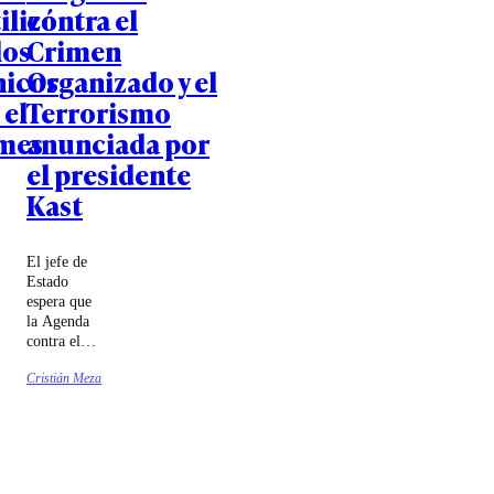
ilizó
contra el
los
Crimen
nicos
Organizado y el
 el
Terrorismo
mes
anunciada por
el presidente
Kast
El jefe de
Estado
espera que
la Agenda
contra el
Crimen
Cristián Meza
Organizado
y el
Terrorismo
(ACOT)
sea
despachada