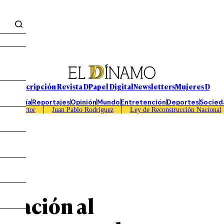
Suscripción Revista D
Papel Digital
Newsletters
Mujeres D
Economía
Reportajes
Opinión
Mundo
Entretención
Deportes
Socied
Caso Sartor
Juan Pablo Rodríguez
Ley de Reconstrucción Nacional
ulación al