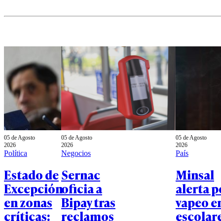
05 de Agosto
05 de Agosto
05 de Agosto
2026
2026
2026
Política
Negocios
País
Estado de
Sernac
Minsal
Excepción
oficia a
alerta p
en zonas
Bipay tras
vapeo e
críticas:
reclamos
escolare