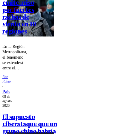
emite aviso
por fuertes
rachas de
viento en 10
regiones
En la Región
Metropolitana,
el fenómeno
se extenderá
entre el
domingo 9 y
Paz
el jueves 13
Rubio
de agosto.
País
08 de
agosto
2026
El supuesto
ciberataque que un
grupo chino habría