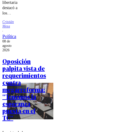
libertaria
destacó a
los
ministros
Cristián
Jorge
Meza
Quiroz e
Iván
Política
Poduje
08 de
por "dar
agosto
la batalla
2026
cultural
Oposición
sin
palpita vista de
miedo".
requerimientos
contra
megarreforma:
"Tenemos la
esperanza
puesta en el
TC"