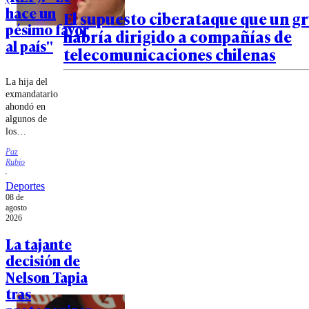
hace un
El supuesto ciberataque que un g
pésimo favor
habría dirigido a compañías de
al país"
telecomunicaciones chilenas
La hija del
exmandatario
ahondó en
algunos de
los
liderazgos
Paz
del
Rubio
Congreso.
Deportes
08 de
agosto
2026
La tajante
decisión de
Nelson Tapia
tras