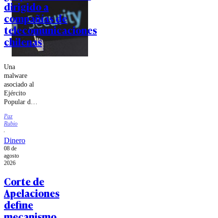
dirigido a
compañías de
telecomunicaciones
chilenas
Una
malware
asociado al
Ejército
Popular de
Liberación
Paz
chino habría
Rubio
intentado
sabotear a
Dinero
las
08 de
compañías
agosto
Movistar,
2026
Entel y
Corte de
Telmex,
Apelaciones
según
antecedentes
define
entregados
mecanismo
por el