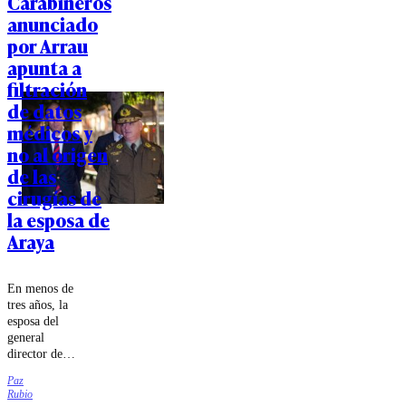
Carabineros
anunciado
por Arrau
apunta a
filtración
de datos
médicos y
no al origen
de las
cirugías de
la esposa de
Araya
En menos de
tres años, la
esposa del
general
director de
Carabineros
Paz
se sometió a
Rubio
cuatro