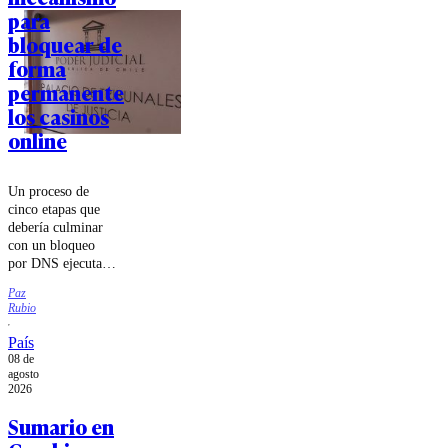
para
embajador
de Estados
bloquear de
Unidos en
forma
Chile.
permanente
los casinos
online
Un proceso de
cinco etapas que
debería culminar
con un bloqueo
por DNS ejecutado
por las compañías
Paz
de
Rubio
telecomunicaciones
fue lo que
País
estableció el
08 de
tribunal.
agosto
2026
Sumario en