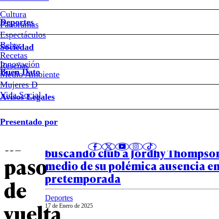
Ex
Cultura
abogado
Deportes
Panoramas
Espectáculos
de
Beber
Sociedad
Recetas
Jordhy
Innovación
Notas relacionadas
Reseñas
Buen Dato
Medio Ambiente
Mujeres D
Thompson
Vida Social
Avisos Legales
sale
Deportes
Presentado por
20 de Enero de 2025
al
¿Regresa a Chile?: Orenburg le es
buscando club a Jordhy Thompso
paso
medio de su polémica ausencia en
pretemporada
de
Deportes
vuelta
17 de Enero de 2025