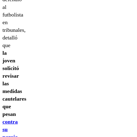
al
futbolista
en
tribunales,
detalló
que
la
joven
solicitó
revisar
las
medidas
cautelares
que
pesan
contra
su
pareja.