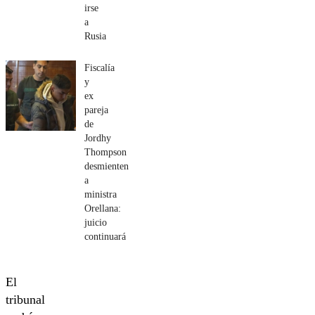
irse
a
Rusia
Fiscalía
y
ex
pareja
de
Jordhy
Thompson
desmienten
a
ministra
Orellana:
juicio
continuará
El
tribunal