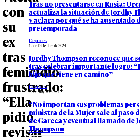
Tras no presentarse en Rusia: Or
con
actualiza la situación de Jordhy
y aclara por qué se ha ausentado d
su
pretemporada
ex
Deportes
12 de Diciembre de 2024
tras
Jordhy Thompson reconoce que s
tras celebrar importante logro: 
femicidio
hijo que viene en camino”
frustrado:
Deportes
22 de Mayo de 2024
“Ella
“No importan sus problemas pers
pidió
ministra de la Mujer sale al paso 
de Gareca y eventual llamado de 
revisar
Thompson