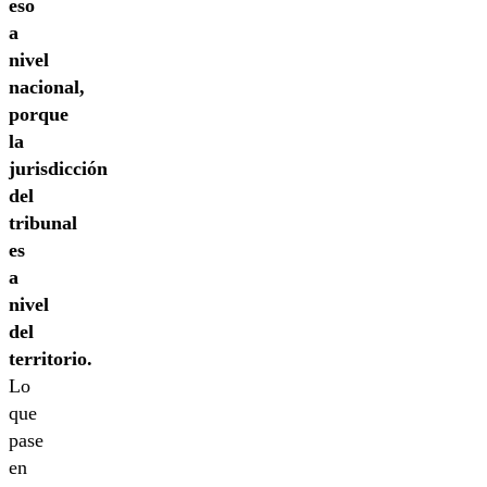
eso
a
nivel
nacional,
porque
la
jurisdicción
del
tribunal
es
a
nivel
del
territorio.
Lo
que
pase
en