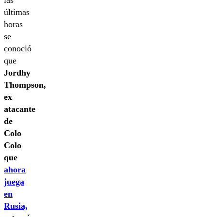
últimas
horas
se
conoció
que
Jordhy
Thompson,
ex
atacante
de
Colo
Colo
que
ahora
juega
en
Rusia,