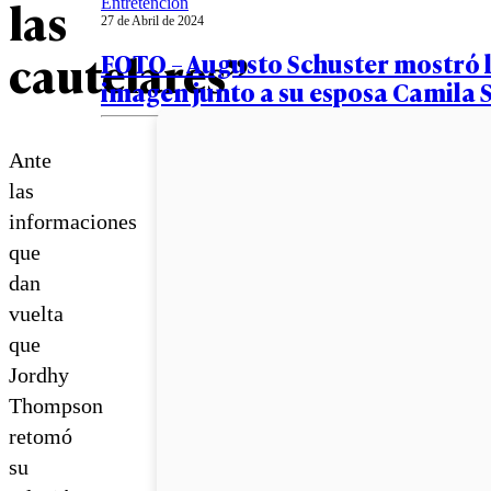
las
Entretención
27 de Abril de 2024
cautelares”
FOTO – Augusto Schuster mostró 
imagen junto a su esposa Camila 
Ante
las
informaciones
que
dan
vuelta
que
Jordhy
Thompson
retomó
su