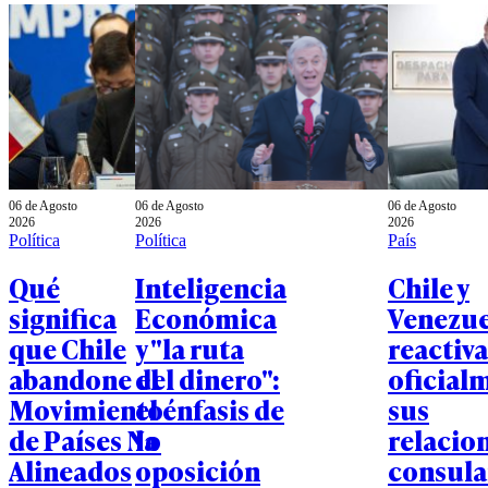
06 de Agosto
06 de Agosto
06 de Agosto
2026
2026
2026
Política
Política
País
Qué
Inteligencia
Chile y
significa
Económica
Venezue
que Chile
y "la ruta
reactiv
abandone el
del dinero":
oficial
Movimiento
el énfasis de
sus
de Países No
la
relacio
Alineados
oposición
consula