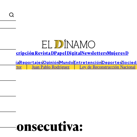
Suscripción Revista D
Papel Digital
Newsletters
Mujeres D
Economía
Reportajes
Opinión
Mundo
Entretención
Deportes
Socied
Caso Sartor
Juan Pablo Rodríguez
Ley de Reconstrucción Nacional
ia consecutiva: