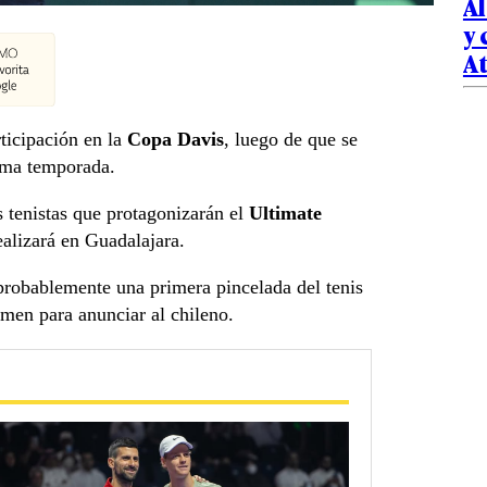
Al
y 
At
ticipación en la
Copa Davis
, luego de que se
xima temporada.
 tenistas que protagonizarán el
Ultimate
ealizará en Guadalajara.
robablemente una primera pincelada del tenis
men para anunciar al chileno.