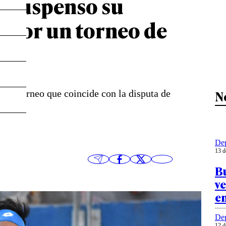
n suspenso su
s por un torneo de
N
 un torneo que coincide con la disputa de
Dep
13 d
Bu
ve
e
Dep
12 d