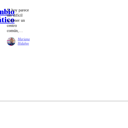
mbio
Si hoy parece
tan difícil
tico
sostener un
centro
común,
quizás parte
Mariana
de la tarea
Hidalgo
sea volver a
construirlo
desde lugares
más
modestos,
pero no
menos
decisivos. Un
canal público
infantil y
cultural es
uno de esos
lugares. No
porque
resuelva
todo, sino