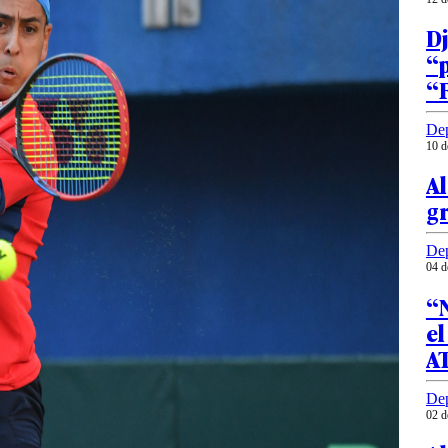
D
“p
“
Dep
10 d
Al
gr
Dep
04 d
“N
el
A
Dep
02 d