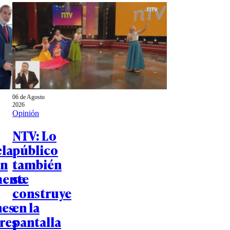
06 de Agosto
2026
Opinión
NTV: Lo
la
público
an
también
mente
se
construye
nes
en la
res
pantalla