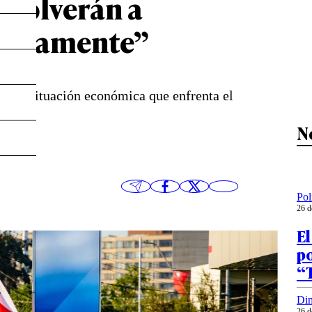
o volverán a
rápidamente”
icó la situación económica que enfrenta el
an.
N
Pol
26 d
El
p
“
Din
26 d