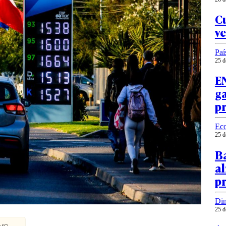
Cu
ve
Paí
25 d
EN
ga
p
Ec
25 d
Ba
al
p
Din
25 d