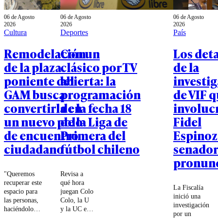
06 de Agosto
06 de Agosto
06 de Agosto
2026
2026
2026
Cultura
Deportes
País
Remodelación
Con un
Los deta
de la plaza
clásico por TV
de la
poniente del
abierta: la
investi
GAM busca
programación
de VIF 
convertirla en
de la fecha 18
involucr
un nuevo polo
de la Liga de
Fidel
de encuentro
Primera del
Espinoz
ciudadano
fútbol chileno
senador
pronun
"Queremos
Revisa a
recuperar este
qué hora
La Fiscalía
espacio para
juegan Colo
inició una
las personas,
Colo, la U
investigación
haciéndolo
y la UC en
por un
más seguro,
lo que será