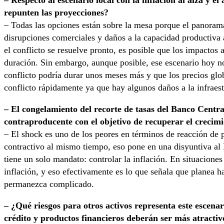
– Respecto al escenario local con la inflación al alza y el
repunten las proyecciones?
– Todas las opciones están sobre la mesa porque el panora
disrupciones comerciales y daños a la capacidad productiva 
el conflicto se resuelve pronto, es posible que los impactos a
duración. Sin embargo, aunque posible, ese escenario hoy no
conflicto podría durar unos meses más y que los precios glob
conflicto rápidamente ya que hay algunos daños a la infraes
– El congelamiento del recorte de tasas del Banco Central
contraproducente con el objetivo de recuperar el crecim
– El shock es uno de los peores en términos de reacción de p
contractivo al mismo tiempo, eso pone en una disyuntiva al 
tiene un solo mandato: controlar la inflación. En situaciones
inflación, y eso efectivamente es lo que señala que planea h
permanezca complicado.
– ¿Qué riesgos para otros activos representa este escena
crédito y productos financieros deberán ser más atractiv