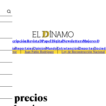
Suscripción Revista D
Papel Digital
Newsletters
Mujeres D
Economía
Reportajes
Opinión
Mundo
Entretención
Deportes
Socied
Caso Sartor
Juan Pablo Rodríguez
Ley de Reconstrucción Nacional
Los precios