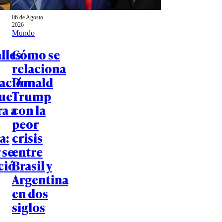
06 de Agosto
2026
Mundo
lles
Cómo se
relaciona
gación
Donald
que
Trump
a a
con la
peor
a:
crisis
 se
entre
ció
Brasil y
Argentina
en dos
siglos