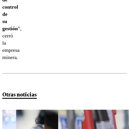
control
de
su
gestión
”,
cerró
la
empresa
minera.
Otras noticias