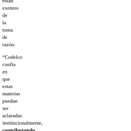
están
exentos
de
la
toma
de
razón.
“Codelco
confía
en
que
estas
materias
puedan
ser
aclaradas
institucionalmente,
contribuyendo