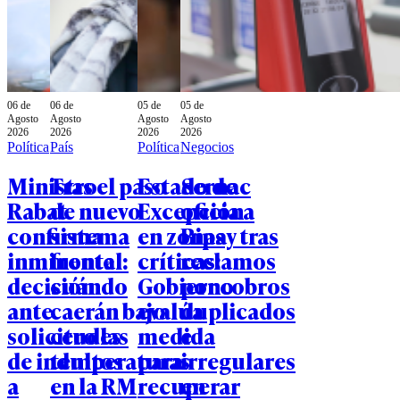
06 de
06 de
05 de
05 de
Agosto
Agosto
Agosto
Agosto
2026
2026
2026
2026
Política
País
Política
Negocios
Ministro
Tras el paso
Estado de
Sernac
Rabat
de nuevo
Excepción
oficia a
confirma
sistema
en zonas
Bipay tras
inminente
frontal:
críticas:
reclamos
decisión
cuándo
Gobierno
por cobros
ante
caerán bajo
evalúa
duplicados
solicitudes
cero las
medida
e
de indultos
temperaturas
para
irregulares
a
en la RM
recuperar
en