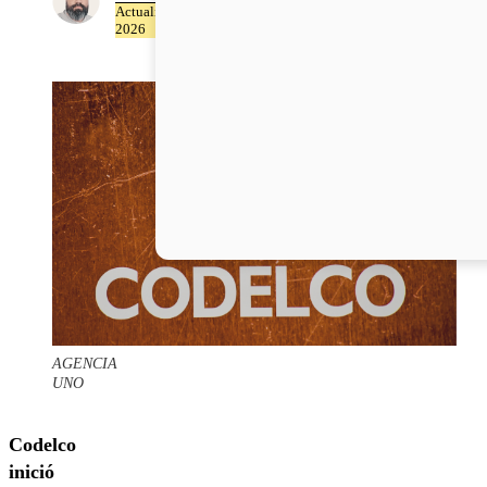
Actualizado el 01 de Julio del
2026
AGENCIA
UNO
Codelco
inició