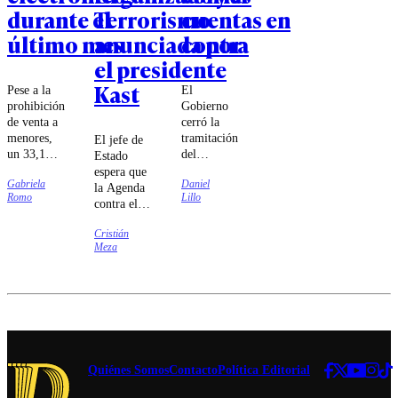
durante el
Terrorismo
cuentas en
último mes
anunciada por
contra
el presidente
Kast
Pese a la
El
prohibición
Gobierno
de venta a
cerró la
menores,
tramitación
El jefe de
un 33,1%
del
Estado
aseguró
proyecto
espera que
Gabriela
Daniel
haber
estrella de
la Agenda
Romo
Lillo
comprado
Kast con
contra el
estos
76 votos
Crimen
productos
en la
Cristián
Organizado
Meza
en
Cámara y
y el
comercios
26 en el
Terrorismo
establecidos
Senado,
(ACOT)
y siete de
una
sea
cada diez
mayoría
despachada
accedió a
que la
antes de
ellos
oposición
Navidad.
mediante el
no logró
Quiénes Somos
Contacto
Política Editorial
comercio
torcer pese
informal.
a la fallida