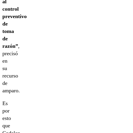
al
control
preventivo
de
toma
de
razón”
,
precisó
en
su
recurso
de
amparo.
Es
por
esto
que