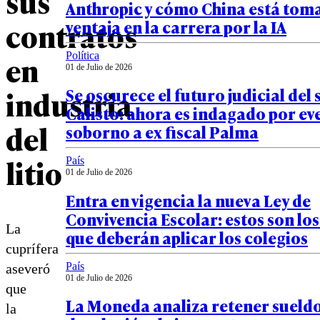
sus
Anthropic y cómo China está to
contratos
ventaja en la carrera por la IA
en
Política
01 de Julio de 2026
industria
Se oscurece el futuro judicial del
Calisto: ahora es indagado por ev
del
soborno a ex fiscal Palma
litio
País
01 de Julio de 2026
Entra en vigencia la nueva Ley de
Convivencia Escolar: estos son lo
La
que deberán aplicar los colegios
cuprífera
País
aseveró
01 de Julio de 2026
que
La Moneda analiza retener sueldo
la