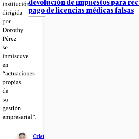
devolución de impuestos para re
institución
pago de licencias médicas falsas
dirigida
por
Dorothy
Pérez
se
inmiscuye
en
“actuaciones
propias
de
su
gestión
empresarial”.
Cristián Meza