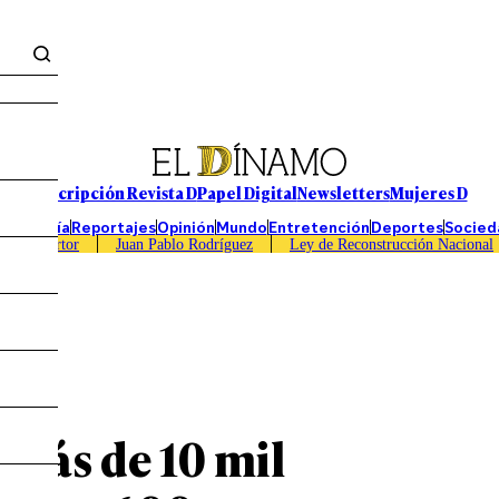
Suscripción Revista D
Papel Digital
Newsletters
Mujeres D
Economía
Reportajes
Opinión
Mundo
Entretención
Deportes
Socied
Caso Sartor
Juan Pablo Rodríguez
Ley de Reconstrucción Nacional
 más de 10 mil