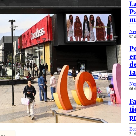
L
Pa
n
Ne
07 d
P
em
de
t
Ne
06 d
Fa
ti
p
Ec
21 d