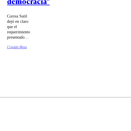
democracia"
Correa Sutil
dejó en claro
que el
requerimiento
presentado
ante el
Cristián Meza
Tribunal
Constitucional
no pretende
"derribar" la
megarreforma
u otros
artículos de la
misma.