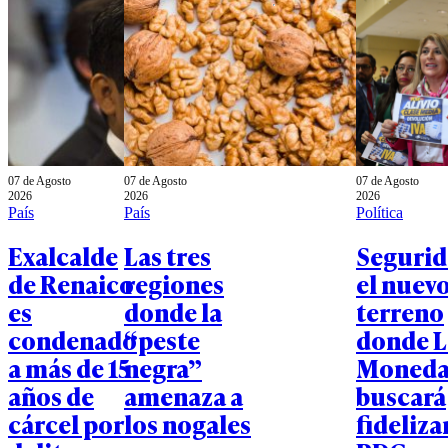
07 de Agosto
07 de Agosto
07 de Agosto
2026
2026
2026
País
País
Política
Exalcalde
Las tres
Segurid
de Renaico
regiones
el nuev
es
donde la
terreno
condenado
“peste
donde L
a más de 15
negra”
Moned
años de
amenaza a
buscará
cárcel por
los nogales
fidelizar