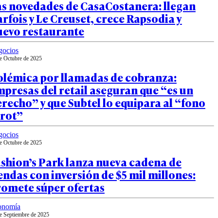
as novedades de CasaCostanera: llegan
rfois y Le Creuset, crece Rapsodia y
uevo restaurante
gocios
e Octubre de 2025
olémica por llamadas de cobranza:
presas del retail aseguran que “es un
recho” y que Subtel lo equipara al “fono
arot”
gocios
e Octubre de 2025
shion’s Park lanza nueva cadena de
endas con inversión de $5 mil millones:
romete súper ofertas
onomía
e Septiembre de 2025