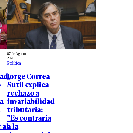
07 de Agosto
2026
Política
ad,
Jorge Correa
o
Sutil explica
rechazo a
a
invariabilidad
a
tributaria:
"Es contraria
 al
a la