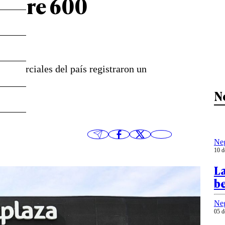
 sobre 600
 comerciales del país registraron un
N
Ne
10 d
La
be
Ne
05 d