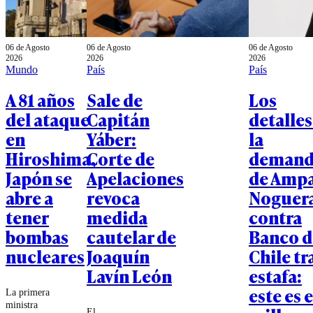
06 de Agosto
06 de Agosto
06 de Agosto
2026
2026
2026
Mundo
País
País
A 81 años
Sale de
Los
del ataque
Capitán
detalles
en
Yáber:
la
Hiroshima,
Corte de
demand
Japón se
Apelaciones
de Amp
abre a
revoca
Noguer
tener
medida
contra
bombas
cautelar de
Banco d
nucleares
Joaquín
Chile tr
Lavín León
estafa:
este es e
La primera
ministra
El