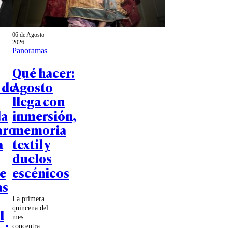
06 de Agosto
2026
Panoramas
Qué hacer:
 de
Agosto
llega con
a
inmersión,
aro
memoria
a
textil y
duelos
e
escénicos
as
La primera
quincena del
l
mes
concentra