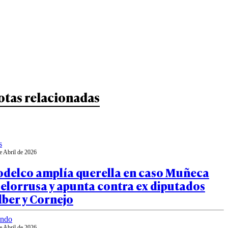
otas relacionadas
s
e Abril de 2026
odelco amplía querella en caso Muñeca
elorrusa y apunta contra ex diputados
lber y Cornejo
ndo
e Abril de 2026