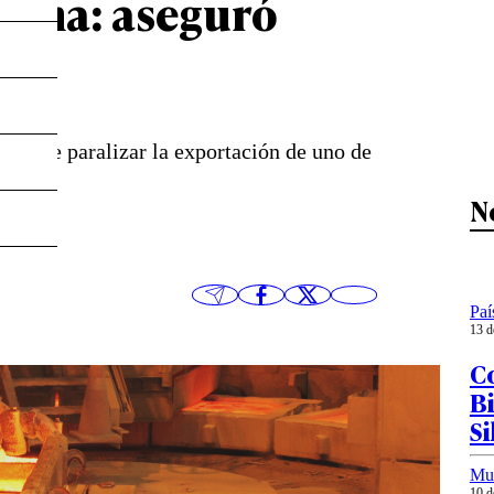
China: aseguró
026
ing de paralizar la exportación de uno de
N
Paí
13 d
C
Bi
Si
Mu
10 d