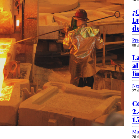
¿C
Lu
d
Pre
08 d
La
al
f
Ne
27 d
Co
2.
1.
Mu
26 d