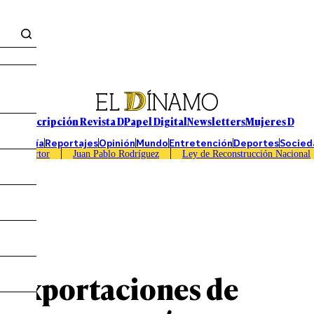
Suscripción Revista D
Papel Digital
Newsletters
Mujeres D
Economía
Reportajes
Opinión
Mundo
Entretención
Deportes
Socied
Caso Sartor
Juan Pablo Rodríguez
Ley de Reconstrucción Nacional
e exportaciones de