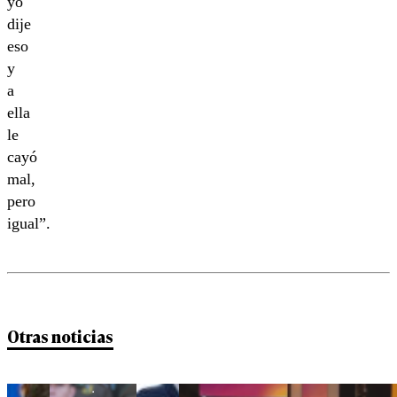
yo
dije
eso
y
a
ella
le
cayó
mal,
pero
igual”.
Otras noticias