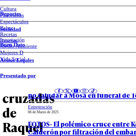
“Siempre
Cultura
Deportes
Panoramas
ha
Espectáculos
Beber
Sociedad
estado
Recetas
Innovación
Notas relacionadas
Reseñas
Buen Dato
Medio Ambiente
picado”:
Mujeres D
Vida Social
Avisos Legales
las
Entretención
Presentado por
29 de Marzo de 2025
declaraciones
VIDEO – La explicación de Lucho J
cruzadas
no saludar a Mosa en funeral de
de
Entretención
06 de Marzo de 2025
Raquel
FOTOS- El polémico cruce entre K
Calderón por filtración del emba