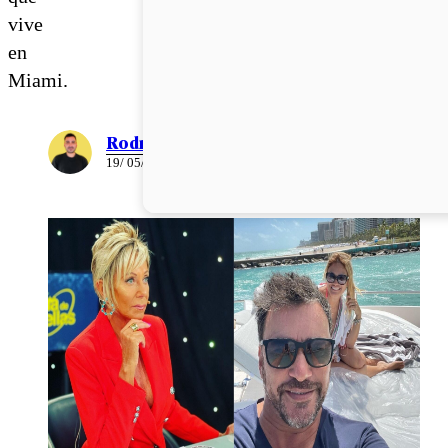
vive
en
Miami.
Rodrigo León
19/ 05/ 2022