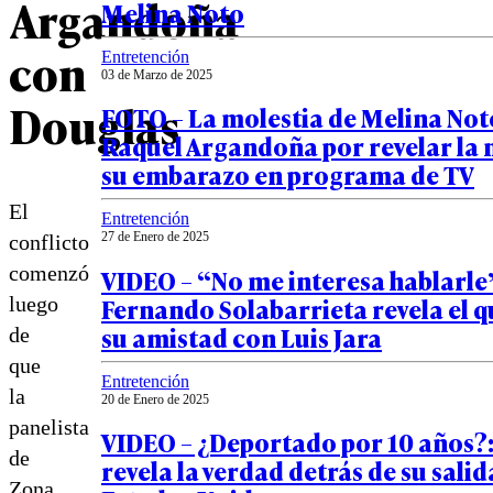
Argandoña
Melina Noto
con
Entretención
03 de Marzo de 2025
Douglas
FOTO – La molestia de Melina Not
Raquel Argandoña por revelar la n
su embarazo en programa de TV
El
Entretención
27 de Enero de 2025
conflicto
comenzó
VIDEO – “No me interesa hablarle
Fernando Solabarrieta revela el q
luego
su amistad con Luis Jara
de
que
Entretención
la
20 de Enero de 2025
panelista
VIDEO – ¿Deportado por 10 años?: 
de
revela la verdad detrás de su salid
Zona