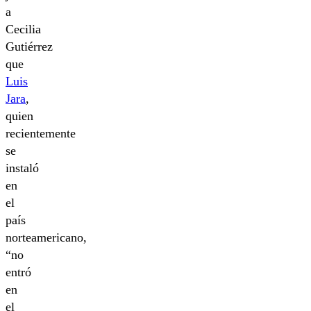
a
Cecilia
Gutiérrez
que
Luis
Jara
,
quien
recientemente
se
instaló
en
el
país
norteamericano,
“no
entró
en
el