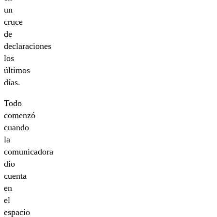
un
cruce
de
declaraciones
los
últimos
días.
Todo
comenzó
cuando
la
comunicadora
dio
cuenta
en
el
espacio