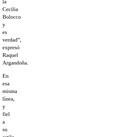
la
Cecilia
Bolocco
y
es
verdad”,
expresó
Raquel
Argandoña.
En
esa
misma
línea,
y
fiel
a
su
estilo,