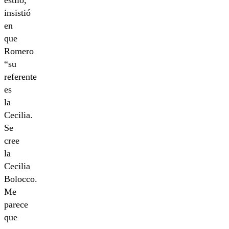
insistió
en
que
Romero
“su
referente
es
la
Cecilia.
Se
cree
la
Cecilia
Bolocco.
Me
parece
que