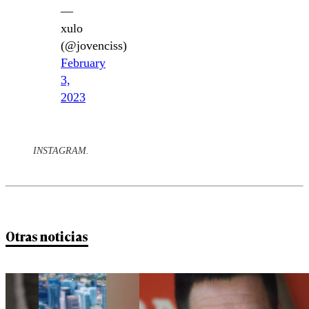
—
xulo
(@jovenciss)
February
3,
2023
INSTAGRAM.
Otras noticias