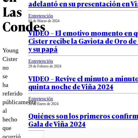
adelantó en su presentación en V
Las
Entretención
Condes
01 de Marzo de 2024
VIDEO – El emotivo momento en 
Cister recibe la Gaviota de Oro d
y su papá
Young
Cister
Entretención
29 de Febrero de 2024
no
se
VIDEO – Revive el minuto a minuto
quinta noche de Viña 2024
ha
referido
Entretención
públicamente
31 de Enero de 2024
al
Quiénes son los primeros confirm
hecho
Gala de Viña 2024
que
ocurrió