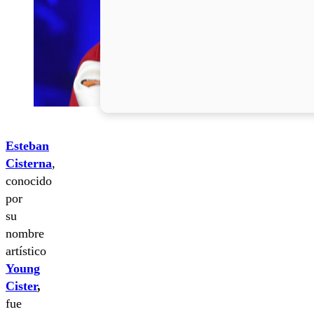
Esteban
Cisterna
,
conocido
por
su
nombre
artístico
Young
Cister
,
fue