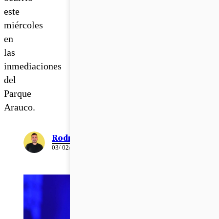
este
miércoles
en
las
inmediaciones
del
Parque
Arauco.
Rodrigo León
03/ 02/ 2023