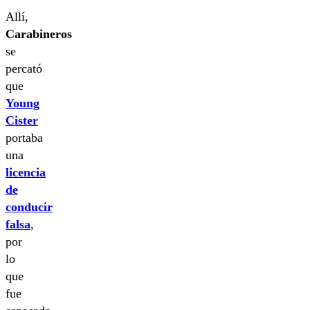
Allí,
Carabineros
se
percató
que
Young
Cister
portaba
una
licencia
de
conducir
falsa
,
por
lo
que
fue