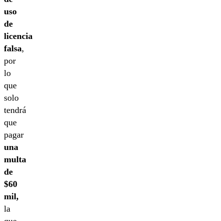
uso
de
licencia
falsa
,
por
lo
que
solo
tendrá
que
pagar
una
multa
de
$60
mil,
la
que