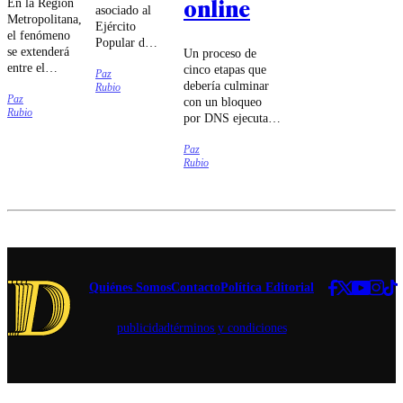
online
En la Región
asociado al
Metropolitana,
Ejército
el fenómeno
Popular de
se extenderá
Un proceso de
Liberación
entre el
cinco etapas que
Paz
chino habría
domingo 9 y
debería culminar
Rubio
intentado
Paz
el jueves 13
con un bloqueo
sabotear a
Rubio
de agosto.
por DNS ejecutado
las
por las compañías
compañías
Paz
de
Movistar,
Rubio
telecomunicaciones
Entel y
fue lo que
Telmex,
estableció el
según
tribunal.
antecedentes
entregados
por el
embajador
de Estados
Quiénes Somos
Contacto
Política Editorial
Unidos en
Chile.
publicidad
términos y condiciones