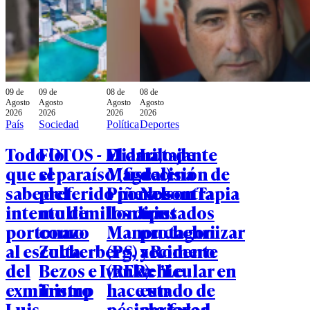
09 de
09 de
08 de
08 de
Agosto
Agosto
Agosto
Agosto
2026
2026
2026
2026
País
Sociedad
Política
Deportes
Todo lo
FOTOS - Miami,
El dardo de
La tajante
que se
el paraíso (fiscal)
Magdalena
decisión de
sabe del
preferido por los
Piñera contra
Nelson Tapia
intento de
multimillonarios
los diputados
tras
portonazo
como
Manouchehri
protagonizar
al escolta
Zuckerberg,
(PS) y Romero
accidente
del
Bezos e Ivanka
(REP): "Le
vehicular en
exministro
Trump
hace un
estado de
Luis
pésimo favor
ebriedad