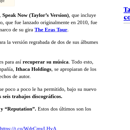
Ta
co
o,
Speak Now (Taylor’s Version)
, que incluye
co, que fue lanzado originalmente en 2010, fue
marco de su gira
The Eras Tour
.
ara la versión regrabada de dos de sus álbumes
es para así
recuperar su música
. Todo esto,
mpañía,
Ithaca Holdings
, se apropiaran de los
echos de autor.
que poco a poco le ha permitido, bajo su nuevo
seis trabajos discográficos.
y “Reputation”.
Estos dos últimos son los
https://t.co/WdrCmvLHyA