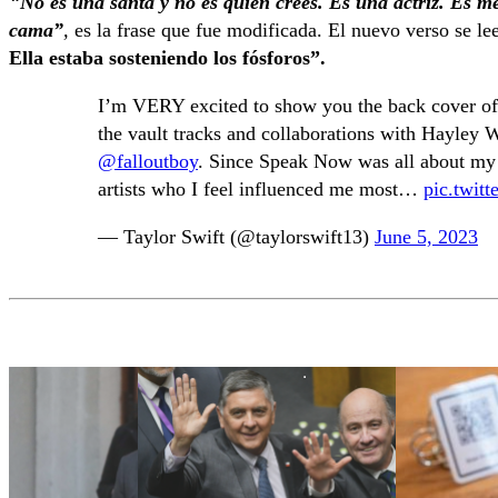
“
No es una santa y no es quien crees. Es una actriz. Es m
cama”
,
es la frase que fue modificada. El nuevo verso se le
Ella estaba sosteniendo los fósforos”.
I’m VERY excited to show you the back cover o
the vault tracks and collaborations with Hayley
@falloutboy
. Since Speak Now was all about my s
artists who I feel influenced me most…
pic.twi
— Taylor Swift (@taylorswift13)
June 5, 2023