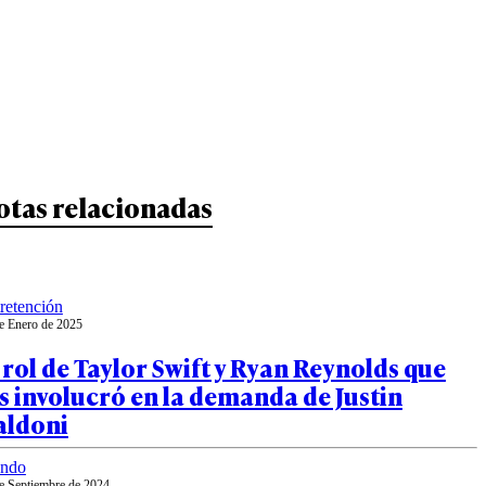
otas relacionadas
retención
e Enero de 2025
 rol de Taylor Swift y Ryan Reynolds que
s involucró en la demanda de Justin
aldoni
ndo
e Septiembre de 2024