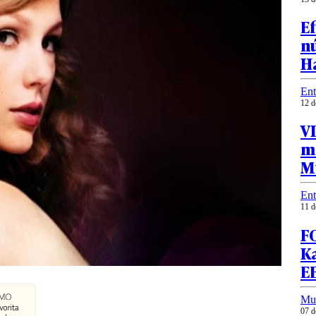
Ef
n
H
Ent
12 d
VI
m
M
Ent
11 d
FO
Ka
E
Mu
07 d