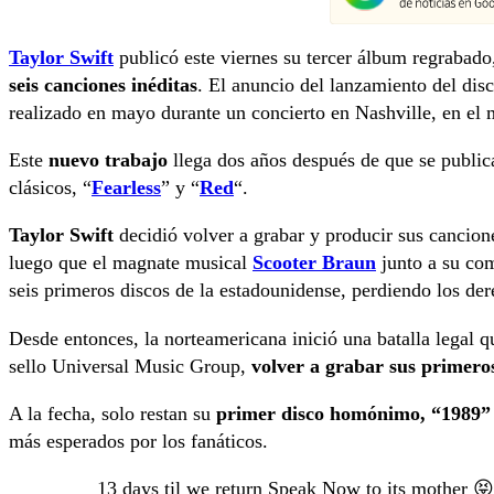
Taylor Swift
publicó este viernes su tercer álbum regrabad
seis canciones inéditas
. El anuncio del lanzamiento del dis
realizado en mayo durante un concierto en Nashville, en el 
Este
nuevo trabajo
llega dos años después de que se public
clásicos, “
Fearless
” y “
Red
“.
Taylor Swift
decidió volver a grabar y producir sus cancion
luego que el magnate musical
Scooter Braun
junto a su co
seis primeros discos de la estadounidense, perdiendo los der
Desde entonces, la norteamericana inició una batalla legal 
sello Universal Music Group,
volver a grabar sus primeros 
A la fecha, solo restan su
primer disco homónimo, “1989” 
más esperados por los fanáticos.
13 days til we return Speak Now to its mother 😝