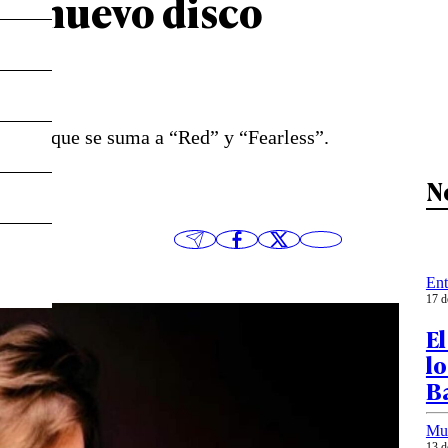
 el nuevo disco
ft
ado, el que se suma a “Red” y “Fearless”.
N
Ent
17 d
El
lo
B
Mu
13 d