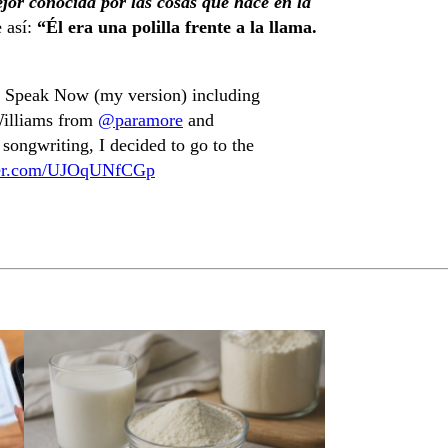
ejor conocida por las cosas que hace en la
e así:
“Él era una polilla frente a la llama.
f Speak Now (my version) including
 Williams from
@paramore
and
ongwriting, I decided to go to the
tter.com/UJOqUNfCGp