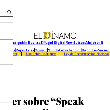
Suscripción Revista D
Papel Digital
Newsletters
Mujeres D
Economía
Reportajes
Opinión
Mundo
Entretención
Deportes
Socied
Caso Sartor
Juan Pablo Rodríguez
Ley de Reconstrucción Nacional
saber sobre “Speak