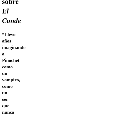
sobre
El
Conde
“Llevo
años
imaginando
a
Pinochet
como
un
vampiro,
como
un
ser
que
nunca