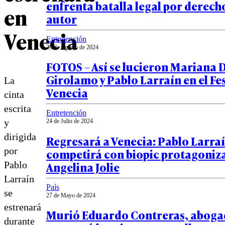
enfrenta batalla legal por derech
en
autor
Venecia
Entretención
29 de Agosto de 2024
FOTOS – Así se lucieron Mariana D
Girolamo y Pablo Larraín en el Fes
La
Venecia
cinta
escrita
Entretención
y
24 de Julio de 2024
dirigida
Regresará a Venecia: Pablo Larra
por
competirá con biopic protagoniz
Angelina Jolie
Pablo
Larraín
País
se
27 de Mayo de 2024
estrenará
Murió Eduardo Contreras, aboga
durante