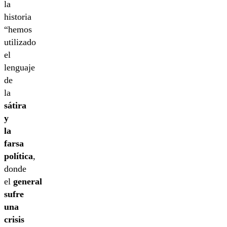
la
historia
“hemos
utilizado
el
lenguaje
de
la
sátira
y
la
farsa
política
,
donde
el
general
sufre
una
crisis