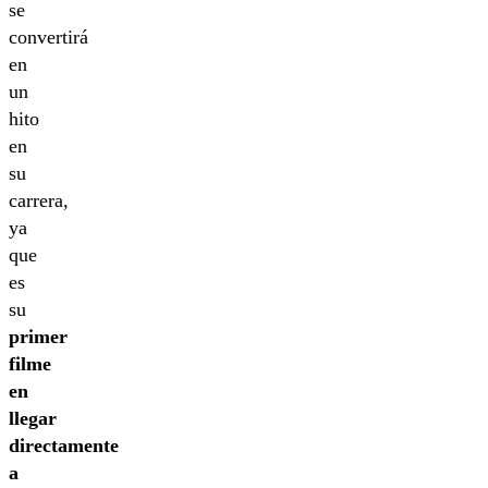
se
convertirá
en
un
hito
en
su
carrera,
ya
que
es
su
primer
filme
en
llegar
directamente
a