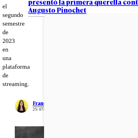
presentó la primera querella con
el
Augusto Pinochet
segundo
semestre
de
2023
en
una
plataforma
de
streaming.
Francisca Mora
25/ 07/ 2023