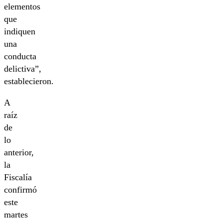
elementos
que
indiquen
una
conducta
delictiva”,
establecieron.
A
raíz
de
lo
anterior,
la
Fiscalía
confirmó
este
martes