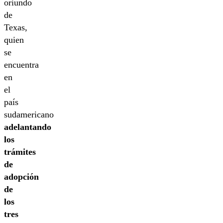
oriundo
de
Texas,
quien
se
encuentra
en
el
país
sudamericano
adelantando
los
trámites
de
adopción
de
los
tres