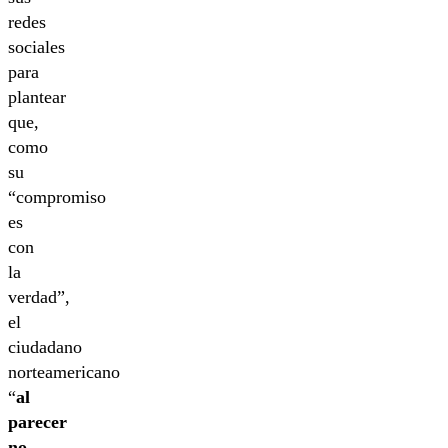
redes
sociales
para
plantear
que,
como
su
“compromiso
es
con
la
verdad”,
el
ciudadano
norteamericano
“
al
parecer
no