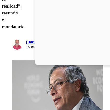
realidad”,
resumió
el
mandatario.
Juan Pablo Ernst
16/ 06/ 2026