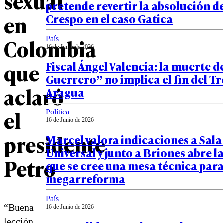
sexual
pretende revertir la absolución d
en
Crespo en el caso Gatica
Colombia
País
16 de Junio de 2026
que
Fiscal Ángel Valencia: la muerte d
Guerrero” no implica el fin del Tr
aclaró
Aragua
el
Política
16 de Junio de 2026
presidente
Marcel valora indicaciones a Sal
Universal y junto a Briones abre l
Petro
que se cree una mesa técnica para
megarreforma
País
“Buena
16 de Junio de 2026
lección