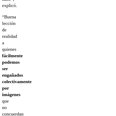
explicó.
“Buena
lección
de
realidad
a
quienes
fácilmente
podemos
ser
engañados
colectivamente
por
imágenes
que
no
concuerdan