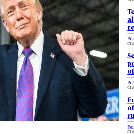
T
al
r
Pol
03 d
S
po
of
Pol
03 d
En
of
ru
Paí
03 d