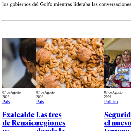
los gobiernos del Golfo mientras lideraba las conversacione
07 de Agosto
07 de Agosto
07 de Agosto
2026
2026
2026
País
País
Política
Exalcalde
Las tres
Segurid
de Renaico
regiones
el nuev
es
donde la
terreno