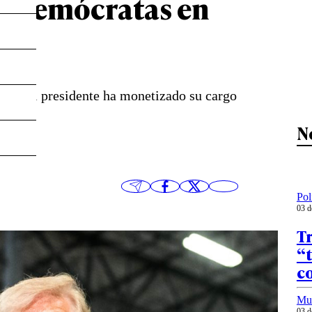
s demócratas en
024, el presidente ha monetizado su cargo
N
Pol
03 d
Tr
“t
c
Mu
03 d