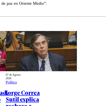
s de paz en Oriente Medio”.
07 de Agosto
2026
Política
ad,
Jorge Correa
o
Sutil explica
rechazo a