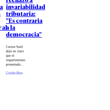
a
invariabilidad
a
tributaria:
"Es contraria
 al
a la
democracia"
Correa Sutil
dejó en claro
que el
requerimiento
presentado
ante el
Cristián Meza
Tribunal
Constitucional
no pretende
"derribar" la
megarreforma
u otros
artículos de la
misma.