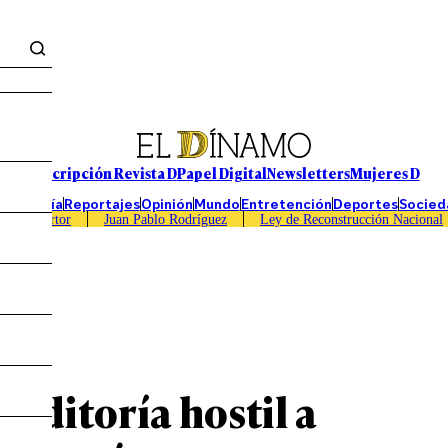
Suscripción Revista D
Papel Digital
Newsletters
Mujeres D
Economía
Reportajes
Opinión
Mundo
Entretención
Deportes
Socied
Caso Sartor
Juan Pablo Rodríguez
Ley de Reconstrucción Nacional
auditoría hostil a