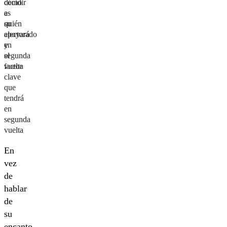
decidir
cómo
a
es
quién
su
apoyará
electorado
en
y
segunda
el
vuelta
factor
clave
que
tendrá
en
segunda
vuelta
En
vez
de
hablar
de
su
encanto,