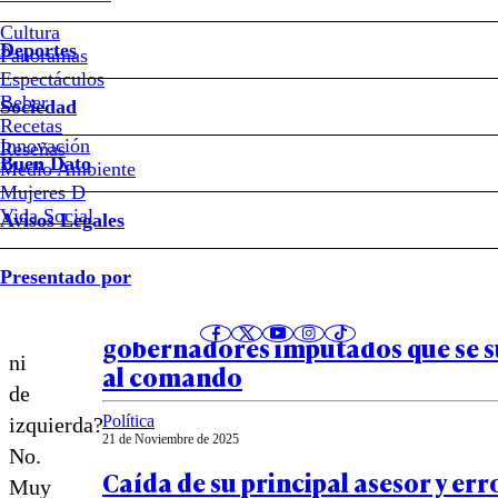
Franco
Cultura
Deportes
Parisi.
Panoramas
Espectáculos
Beber
Nada
Sociedad
Recetas
Innovación
Notas relacionadas
Reseñas
personal
Buen Dato
Medio Ambiente
Mujeres D
Vida Social
Avisos Legales
Política
¿Ni
Presentado por
21 de Noviembre de 2025
de
Caso ProCultura golpea a Jara: lo
derecha
gobernadores imputados que se
ni
al comando
de
Política
izquierda?
21 de Noviembre de 2025
No.
Caída de su principal asesor y err
Muy