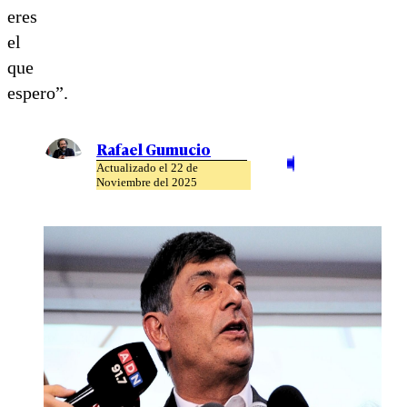
eres
el
que
espero”.
Rafael Gumucio
Actualizado el 22 de
Noviembre del 2025