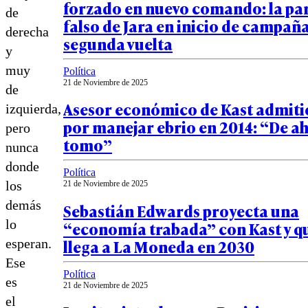
forzado en nuevo comando: la par
de
falso de Jara en inicio de campañ
derecha
segunda vuelta
y
muy
Política
21 de Noviembre de 2025
de
Asesor económico de Kast admit
izquierda,
por manejar ebrio en 2014: “De ah
pero
tomo”
nunca
donde
Política
los
21 de Noviembre de 2025
demás
Sebastián Edwards proyecta una
lo
“economía trabada” con Kast y qu
llega a La Moneda en 2030
esperan.
Ese
Política
es
21 de Noviembre de 2025
el