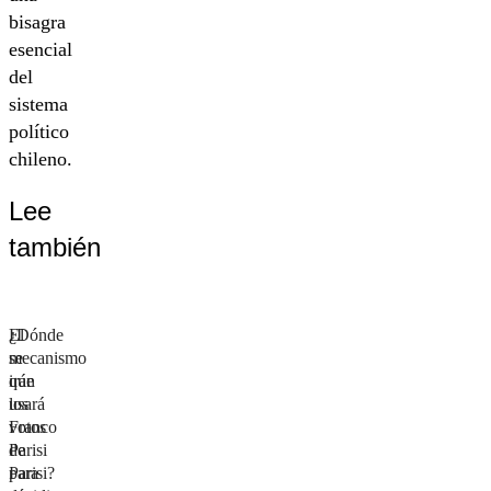
bisagra
esencial
del
sistema
político
chileno.
Lee
también
El
¿Dónde
mecanismo
se
que
irán
usará
los
Franco
votos
Parisi
de
para
Parisi?