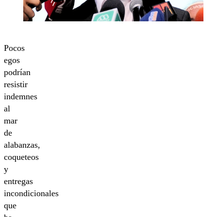
Pocos
egos
podrían
resistir
indemnes
al
mar
de
alabanzas,
coqueteos
y
entregas
incondicionales
que