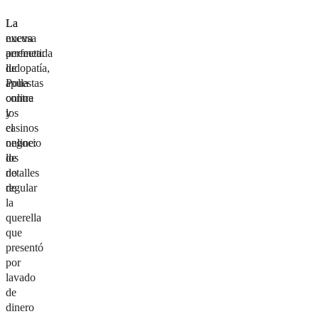
La
La
excusa
nueva
perfecta:
arremetida
ludopatía,
de
apuestas
Polla
online
contra
y
los
el
casinos
negocio
online:
de
los
no
detalles
regular
de
la
querella
que
presentó
por
lavado
de
dinero