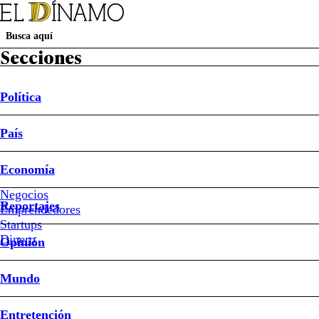
Secciones
Política
Suscripción Revista D
Papel Digital
Newsletters
Mujeres D
País
Política
País
Economía
Reportajes
Opinión
Mundo
Entretención
Deportes
Sociedad
Buen Dato
Caso Sartor
Juan Pablo Rodríguez
Economía
Ley de Reconstrucción Nacional
Negocios
Opinión
Reportajes
Emprendedores
#Apuestas
Startups
online
Dinero
Opinión
#Casinos
online
Mundo
Entretención