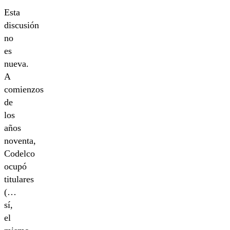
Esta
discusión
no
es
nueva.
A
comienzos
de
los
años
noventa,
Codelco
ocupó
titulares
(…
sí,
el