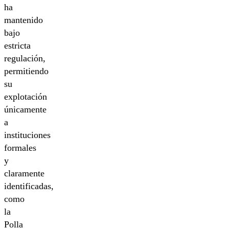
ha
mantenido
bajo
estricta
regulación,
permitiendo
su
explotación
únicamente
a
instituciones
formales
y
claramente
identificadas,
como
la
Polla