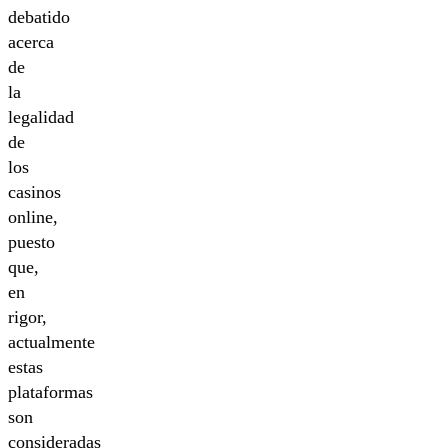
debatido
acerca
de
la
legalidad
de
los
casinos
online,
puesto
que,
en
rigor,
actualmente
estas
plataformas
son
consideradas