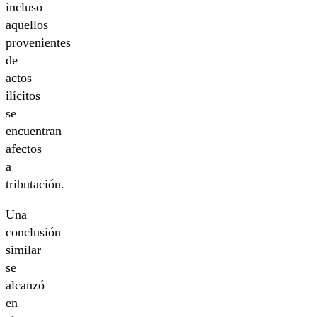
incluso
aquellos
provenientes
de
actos
ilícitos
se
encuentran
afectos
a
tributación.
Una
conclusión
similar
se
alcanzó
en