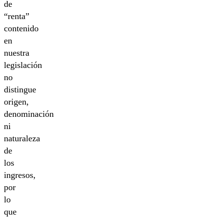
de
“renta”
contenido
en
nuestra
legislación
no
distingue
origen,
denominación
ni
naturaleza
de
los
ingresos,
por
lo
que