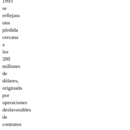
1993
se
reflejara
una
pérdida
cercana
a
los
200
millones
de
dólares,
originada
por
operaciones
desfavorables
de
contratos