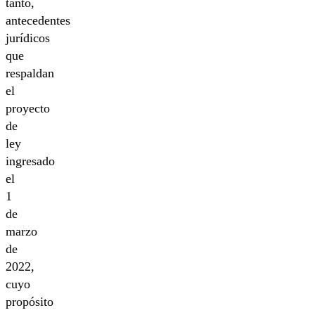
tanto,
antecedentes
jurídicos
que
respaldan
el
proyecto
de
ley
ingresado
el
1
de
marzo
de
2022,
cuyo
propósito