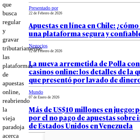
que
Presentado por
busca
22 de Febrero de 2026
regular
Apuestas en línea en Chile: ¿cómo 
y
una plataforma segura y confiabl
gravar
Negocios
tributariamente
12 de Febrero de 2026
las
La nueva arremetida de Polla con
plataformas
casinos online: los detalles de la 
de
que presentó por lavado de diner
apuestas
online,
Mundo
07 de Enero de 2026
reabriendo
Más de US$10 millones en juego: 
la
por el no pago de apuestas sobre 
vieja
de Estados Unidos en Venezuela
paradoja
acerca