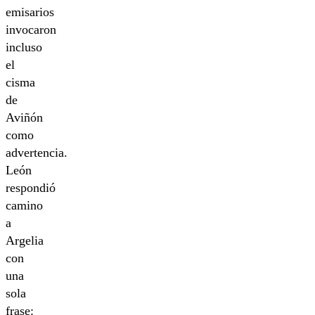
emisarios
invocaron
incluso
el
cisma
de
Aviñón
como
advertencia.
León
respondió
camino
a
Argelia
con
una
sola
frase: