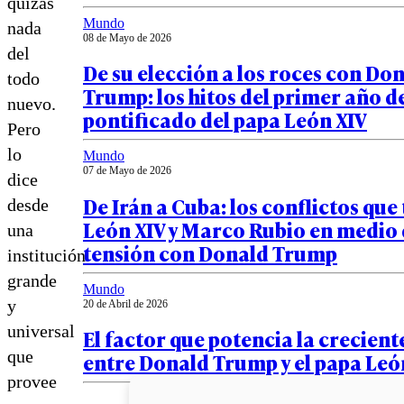
quizás
Mundo
nada
08 de Mayo de 2026
del
De su elección a los roces con Do
todo
Trump: los hitos del primer año d
nuevo.
pontificado del papa León XIV
Pero
lo
Mundo
07 de Mayo de 2026
dice
De Irán a Cuba: los conflictos que
desde
León XIV y Marco Rubio en medio 
una
tensión con Donald Trump
institución
grande
Mundo
y
20 de Abril de 2026
universal
El factor que potencia la crecient
que
entre Donald Trump y el papa Leó
provee