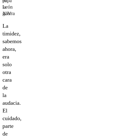
en
papa
la
León
guerra
XIV
La
timidez,
sabemos
ahora,
era
solo
otra
cara
de
la
audacia.
El
cuidado,
parte
de