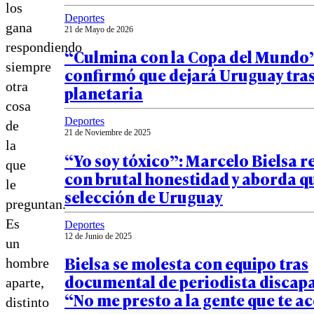
los
Deportes
gana
21 de Mayo de 2026
respondiendo
“Culmina con la Copa del Mundo”
siempre
confirmó que dejará Uruguay tras 
otra
planetaria
cosa
Deportes
de
21 de Noviembre de 2025
la
“Yo soy tóxico”: Marcelo Bielsa 
que
con brutal honestidad y aborda q
le
selección de Uruguay
preguntan.
Es
Deportes
12 de Junio de 2025
un
Bielsa se molesta con equipo tras
hombre
documental de periodista discap
aparte,
“No me presto a la gente que te 
distinto