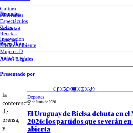
un
Cultura
hombre
Deportes
Panoramas
Espectáculos
aparte
Beber
Sociedad
Recetas
Innovación
Notas relacionadas
Reseñas
Buen Dato
Medio Ambiente
Mujeres D
Bielsa
Vida Social
Avisos Legales
gana
Opinión
los
Presentado por
18 de Junio de 2026
partidos
Todos podemos ser Bielsa
en
la
Deportes
02 de Junio de 2026
conferencia
de
El Uruguay de Bielsa debuta en el
2026: los partidos que se verán en 
prensa,
abierta
y