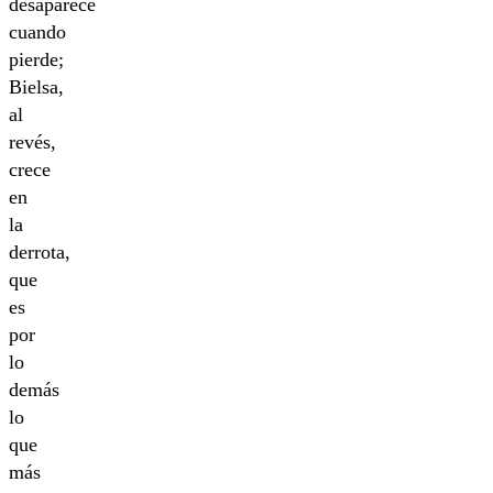
desaparece
cuando
pierde;
Bielsa,
al
revés,
crece
en
la
derrota,
que
es
por
lo
demás
lo
que
más