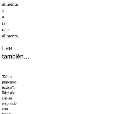
alimenta
y
a
la
que
alimenta.
Lee
también…
Todos
“Yo
podemos
soy
ser
tóxico”:
Bielsa
Marcelo
Bielsa
responde
con