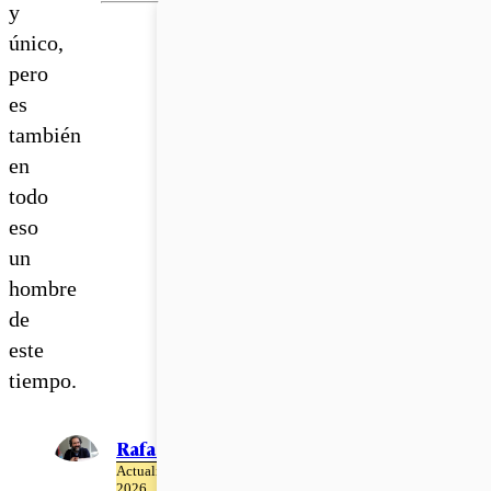
y
único,
pero
es
también
en
todo
eso
un
hombre
de
este
tiempo.
Rafael Gumucio
Actualizado el 19 de Junio del
2026