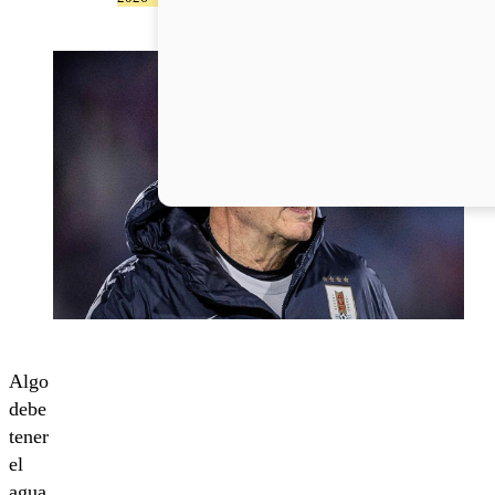
Algo
debe
tener
el
agua