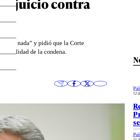
ar juicio contra
artió nada” y pidió que la Corte
e la nulidad de la condena.
N
Paí
12 d
R
P
s
Paí
11 d