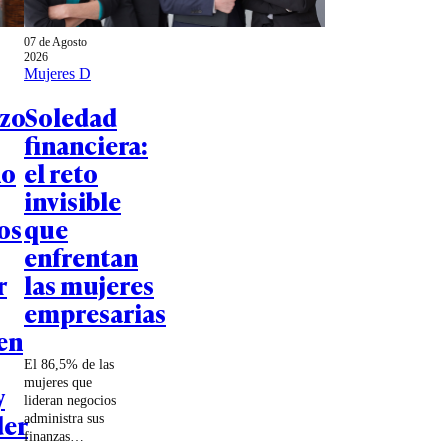
07 de Agosto
2026
Mujeres D
azo
Soledad
financiera:
no
el reto
invisible
os
que
enfrentan
r
las mujeres
empresarias
en
El 86,5% de las
mujeres que
y
lideran negocios
der
administra sus
finanzas