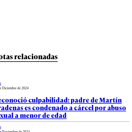
otas relacionadas
s
e Diciembre de 2024
econoció culpabilidad: padre de Martín
radenas es condenado a cárcel por abuso
exual a menor de edad
s
e Noviembre de 2024