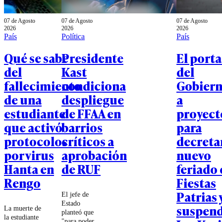
07 de Agosto
07 de Agosto
07 de Agosto
2026
2026
2026
País
Política
País
Qué se sabe
Presidente
El port
del
Kast
del
fallecimiento
condiciona
Gobier
de una
despliegue
a
estudiante
de FFAA en
proyect
que activó
barrios
para
protocolos
críticos a
decreta
por virus
aprobación
nuevo
Hanta en
de RUF
feriado 
Rengo
Fiestas
Patrias 
El jefe de
Estado
suspen
La muerte de
planteó que
la estudiante
"para poder