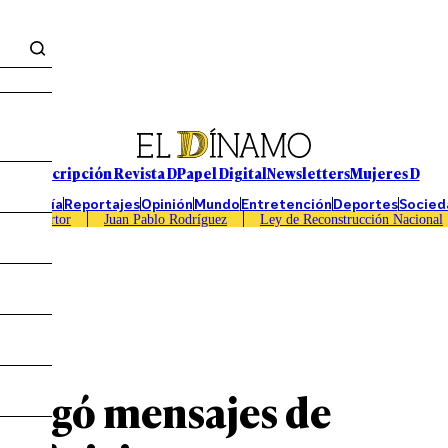
Suscripción Revista D
Papel Digital
Newsletters
Mujeres D
Economía
Reportajes
Opinión
Mundo
Entretención
Deportes
Socied
Caso Sartor
Juan Pablo Rodríguez
Ley de Reconstrucción Nacional
 negó mensajes de