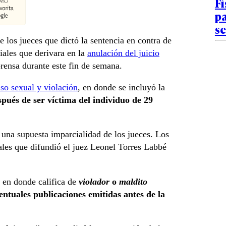
Fi
p
s
e los jueces que dictó la sentencia en contra de
iales que derivara en la
anulación del juicio
prensa durante este fin de semana.
so sexual y violación
, en donde se incluyó la
spués de ser víctima del individuo de 29
una supuesta imparcialidad de los jueces. Los
ales que difundió el juez Leonel Torres Labbé
 en donde califica de
violador
o
maldito
entuales publicaciones emitidas antes de la