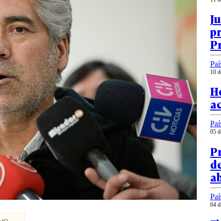
Ju
pr
P
Paí
10 d
H
a
Paí
05 d
Pr
de
ab
Paí
04 d