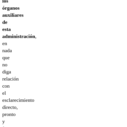
los
órganos
auxiliares
de
esta
administración
,
en
nada
que
no
diga
relación
con
el
esclarecimiento
directo,
pronto
y