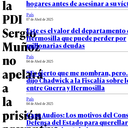
la
hogares antes de asesinar a su ví
PDI
País
07 de Abril de 2025
Sergio
Este es el valor del departamento
Hermosilla que puede perder por
Muñoz
millonarias deudas
no
País
04 de Abril de 2025
apelará
“Es cierto que me nombran, pero…
dijo Chadwick a la Fiscalía sobre l
a
entre Guerra y Hermosilla
la
País
04 de Abril de 2025
prisión
Caso Audios: Los motivos del Cons
Defensa del Estado para querella