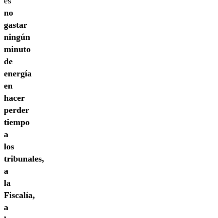
es
no
gastar
ningún
minuto
de
energía
en
hacer
perder
tiempo
a
los
tribunales,
a
la
Fiscalía,
a