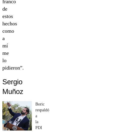
franco
de
estos
hechos
como
a
mí
me
lo
pidieron”.
Sergio
Muñoz
Boric
respaldó
a
la
PDI