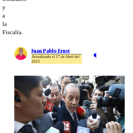
y
a
la
Fiscalía.
Juan Pablo Ernst
Actualizado el 17 de Abril del
2025