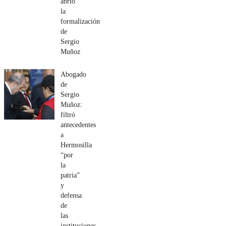
abrió
la
formalización
de
Sergio
Muñoz
Abogado
de
Sergio
Muñoz:
filtró
antecedentes
a
Hermosilla
“por
la
patria”
y
defensa
de
las
instituciones