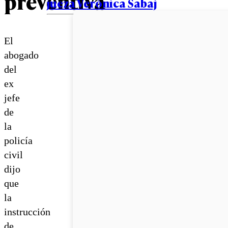
preventiva
jueza Verónica Sabaj
El
abogado
del
ex
jefe
de
la
policía
civil
dijo
que
la
instrucción
de