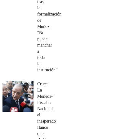
tras
la
formalización
de
Muñoz:
“No
puede
manchar
a
toda
la
institución”
Cruce
La
Moneda-
Fiscalía
Nacional:
el
inesperado
flanco
que