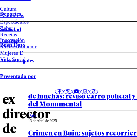
Las
Cultura
Deportes
Panoramas
razones
Espectáculos
Beber
Sociedad
por
Recetas
Innovación
Notas relacionadas
Reseñas
Buen Dato
Medio Ambiente
las
Mujeres D
Vida Social
Avisos Legales
que
País
Presentado por
14 de Abril de 2025
el
PDI realiza primeras pericias tra
ex
de hinchas: revisó carro policial 
del Monumental
director
País
13 de Abril de 2025
de
Crimen en Buin: sujetos recorrier