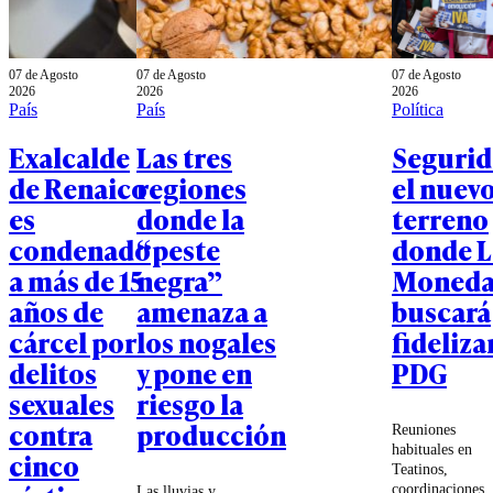
07 de Agosto
07 de Agosto
07 de Agosto
2026
2026
2026
País
País
Política
Exalcalde
Las tres
Segurid
de Renaico
regiones
el nuev
es
donde la
terreno
condenado
“peste
donde L
a más de 15
negra”
Moned
años de
amenaza a
buscará
cárcel por
los nogales
fidelizar
delitos
y pone en
PDG
sexuales
riesgo la
contra
producción
Reuniones
habituales en
cinco
Teatinos,
coordinaciones
Las lluvias y