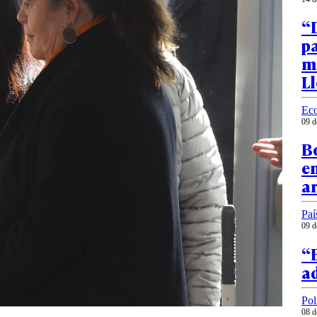
“D
p
m
Ll
Ec
09 d
Bo
en
a
Paí
09 d
“E
ad
Pol
08 d