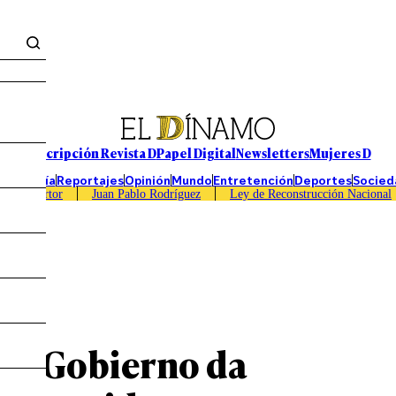
Suscripción Revista D
Papel Digital
Newsletters
Mujeres D
Economía
Reportajes
Opinión
Mundo
Entretención
Deportes
Socied
Caso Sartor
Juan Pablo Rodríguez
Ley de Reconstrucción Nacional
”: Gobierno da