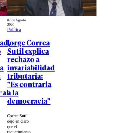
07 de Agosto
2026
Política
ad,
Jorge Correa
o
Sutil explica
rechazo a
a
invariabilidad
a
tributaria:
"Es contraria
 al
a la
democracia"
Correa Sutil
dejó en claro
que el
requerimiento