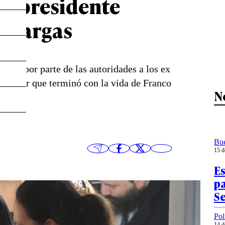
re presidente
o Vargas
nto por parte de las autoridades a los ex
 militar que terminó con la vida de Franco
N
Bu
15 d
E
pa
Se
Pol
14 d