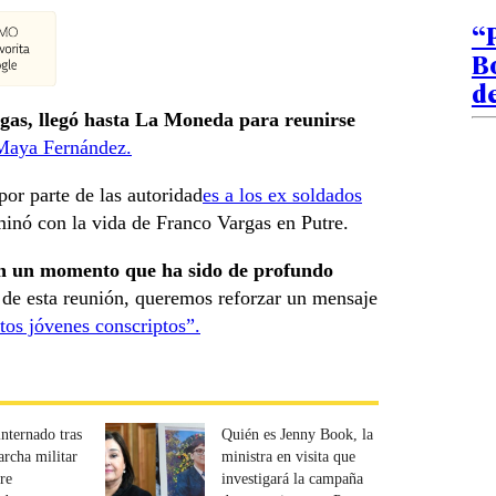
“P
B
de
gas, llegó hasta La Moneda para reunirse
 Maya Fernández.
or parte de las autoridad
es a los ex soldados
minó con la vida de Franco Vargas en Putre.
“en un momento que ha sido de profundo
 de esta reunión, queremos reforzar un mensaje
tos jóvenes conscriptos”.
internado tras
Quién es Jenny Book, la
rcha militar
ministra en visita que
fre
investigará la campaña