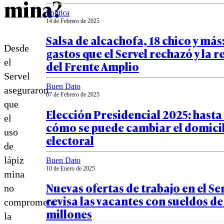
mina?
Política
14 de Febrero de 2025
Salsa de alcachofa, 18 chico y más:
Desde
gastos que el Servel rechazó y la 
el
del Frente Amplio
Servel
Buen Dato
aseguraron
07 de Febrero de 2025
que
Elección Presidencial 2025: hasta
el
cómo se puede cambiar el domici
uso
electoral
de
lápiz
Buen Dato
10 de Enero de 2025
mina
Nuevas ofertas de trabajo en el Ser
no
revisa las vacantes con sueldos de
compromete
millones
la