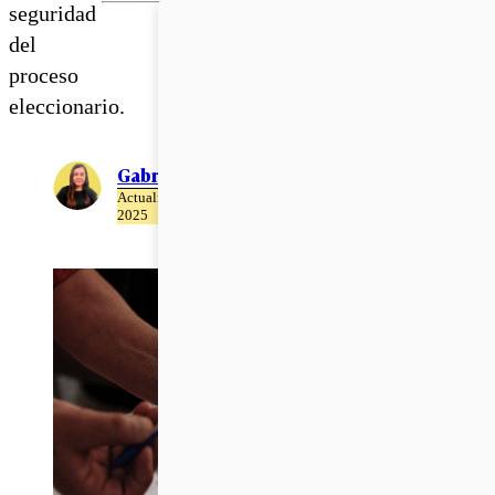
seguridad
del
proceso
eleccionario.
Gabriela Romo
Actualizado el 17 de Abril del
2025