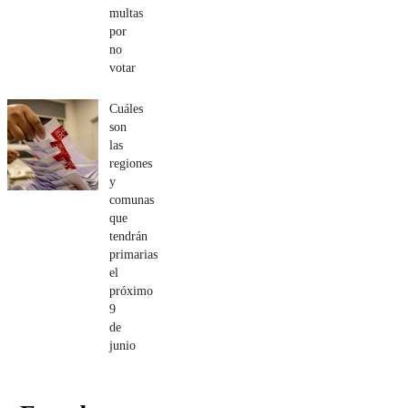
multas
por
no
votar
Cuáles
son
las
regiones
y
comunas
que
tendrán
primarias
el
próximo
9
de
junio