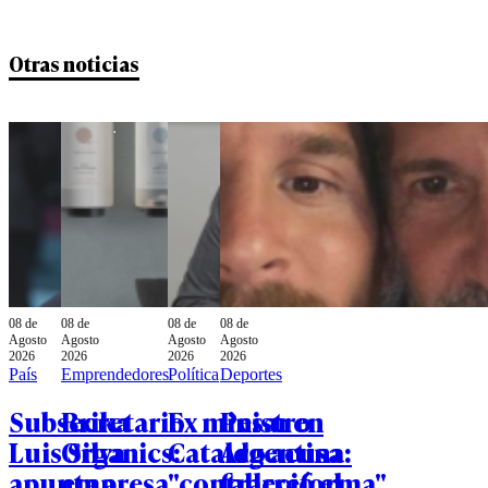
Otras noticias
08 de
08 de
08 de
08 de
Agosto
Agosto
Agosto
Agosto
2026
2026
2026
2026
País
Emprendedores
Política
Deportes
Subsecretario
Brika
Ex ministro
Pesar en
Luis Silva
Organics:
Cataldo acusa
Argentina:
apunta a
empresa
"contrarreforma"
falleció el