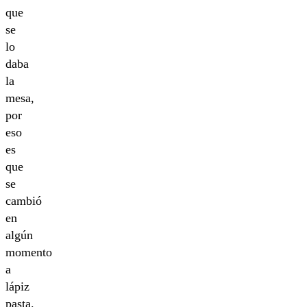
que
se
lo
daba
la
mesa,
por
eso
es
que
se
cambió
en
algún
momento
a
lápiz
pasta.