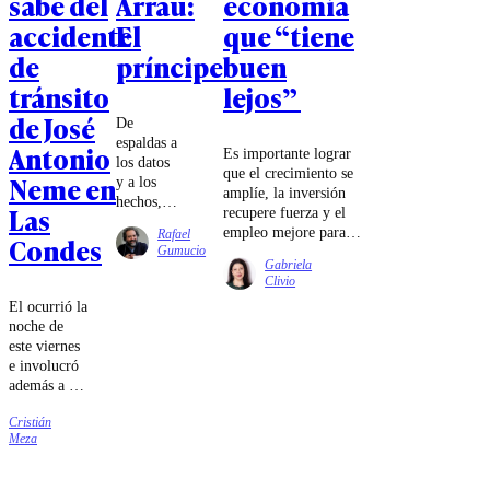
sabe del
Arrau:
economía
accidente
El
que “tiene
de
príncipe
buen
tránsito
lejos”
de José
De
espaldas a
Antonio
Es importante lograr
los datos
que el crecimiento se
Neme en
y a los
amplíe, la inversión
hechos,
Las
recupere fuerza y el
pegado a
empleo mejore para
Rafael
Condes
la
que la distancia
Gumucio
pantalla,
Gabriela
entre la macroeconomía
Chile pide
Clivio
y la realidad cierre.
eficiencia,
El ocurrió la
diligencia,
noche de
alguien
este viernes
que llegue
e involucró
temprano
además a un
y se vaya
motociclista.
tarde, que
Cristián
te haga
Meza
sentir que
está a