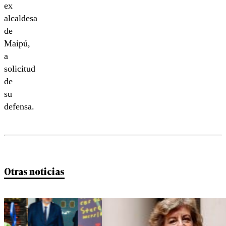
ex
alcaldesa
de
Maipú,
a
solicitud
de
su
defensa.
Otras noticias