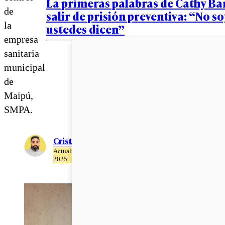
La primeras palabras de Cathy Bar
de
salir de prisión preventiva: “No so
la
ustedes dicen”
empresa
sanitaria
municipal
de
Maipú,
SMPA.
Cristián Meza
Actualizado el 17 de Abril del
2025