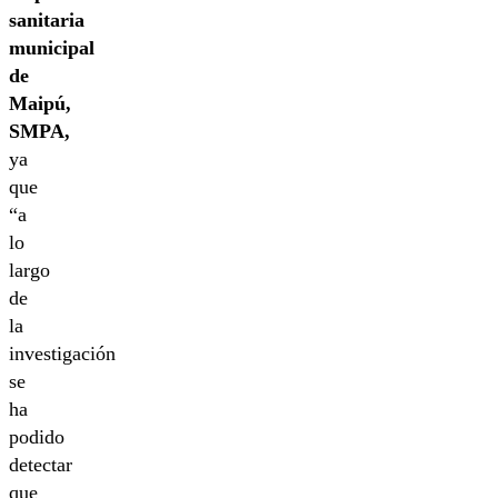
sanitaria
municipal
de
Maipú,
SMPA,
ya
que
“a
lo
largo
de
la
investigación
se
ha
podido
detectar
que