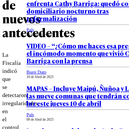
de
enfrenta Cathy Barriga: quedó co
domiciliario nocturno tras
nuevos
reformalización
antecedentes
País
15 de Abril de 2025
VIDEO – “¿Cómo me haces esa pre
el incómodo momento que vivió 
La
Barriga con la prensa
Fiscalía
indicó
Buen Dato
10 de Abril de 2025
que
MAPAS – Incluye Maipú, Ñuñoa y L
se
las nueve comunas que tendrán co
detectaron
luz este jueves 10 de abril
irregularidades
en
País
el
09 de Abril de 2025
control