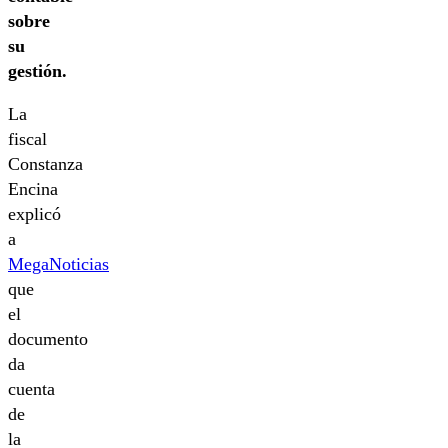
sobre
su
gestión.
La
fiscal
Constanza
Encina
explicó
a
MegaNoticias
que
el
documento
da
cuenta
de
la