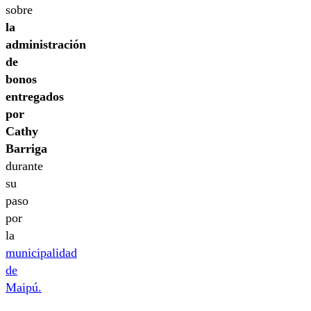
sobre
la
administración
de
bonos
entregados
por
Cathy
Barriga
durante
su
paso
por
la
municipalidad
de
Maipú.