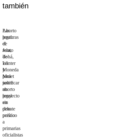
también
Aborto
Las
legal:
posturas
el
de
relato
Jara,
de
Tohá,
La
Winter
Moneda
y
para
Mulet
justificar
sobre
un
aborto
proyecto
legal
sin
en
piso
debate
político
previo
a
primarias
oficialistas