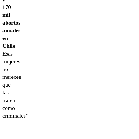
170
mil
abortos
anuales
en
Chile
.
Esas
mujeres
no
merecen
que
las
traten
como
criminales”.