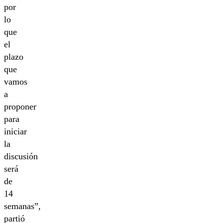
por
lo
que
el
plazo
que
vamos
a
proponer
para
iniciar
la
discusión
será
de
14
semanas”,
partió