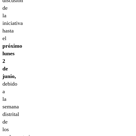
discusión
de
la
iniciativa
hasta
el
próximo
lunes
2
de
junio,
debido
a
la
semana
distrital
de
los