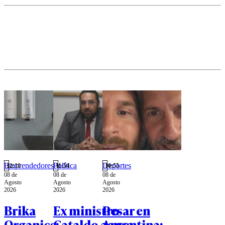
contra.
Poduje
por "dar
la batalla
cultural
sin
miedo".
Emprendedores
Política
Deportes
12:10
11:54
10:55
08 de
08 de
08 de
Agosto
Agosto
Agosto
2026
2026
2026
Brika
Ex ministro
Pesar en
Organics:
Cataldo acusa
Argentina: