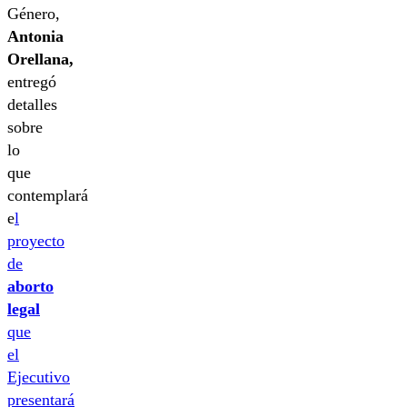
Género,
Antonia
Orellana,
entregó
detalles
sobre
lo
que
contemplará
e
l
proyecto
de
aborto
legal
que
el
Ejecutivo
presentará