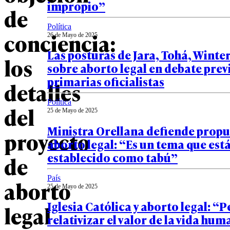
impropio”
de
Política
conciencia:
26 de Mayo de 2025
Las posturas de Jara, Tohá, Winter
los
sobre aborto legal en debate prev
primarias oficialistas
detalles
Política
del
25 de Mayo de 2025
Ministra Orellana defiende propu
proyecto
aborto legal: “Es un tema que est
establecido como tabú”
de
País
aborto
25 de Mayo de 2025
Iglesia Católica y aborto legal: “
legal
relativizar el valor de la vida hu