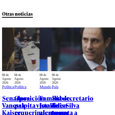
Otras noticias
08 de
08 de
08 de
08 de
Agosto
Agosto
Agosto
Agosto
2026
2026
2026
2026
Política
Política
Mundo
País
Senadora
Oposición
Familia de
Subsecretario
Vanessa
palpita vista de
Joe Biden
Luis Silva
Kaiser:
requerimientos
alerta que
apunta a