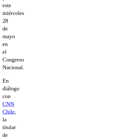
este
miércoles
28
de
mayo
en
el
Congreso
Nacional.
En
diálogo
con
CNN
Chile
,
la
titular
de