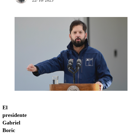
22/ 10/ 2025
El
presidente
Gabriel
Boric