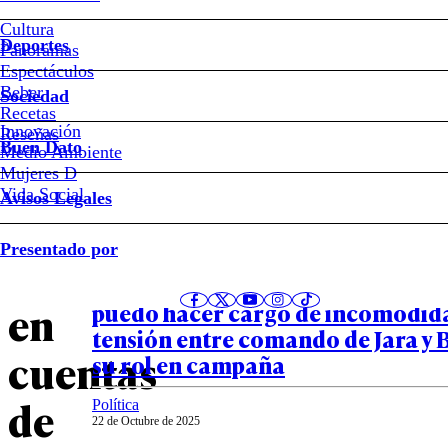
Presidente
Cultura
Deportes
Panoramas
Boric
Espectáculos
Beber
Sociedad
y
Recetas
Innovación
Notas relacionadas
Reseñas
Buen Dato
Medio Ambiente
escándalo
Mujeres D
Vida Social
Avisos Legales
por
Política
Presentado por
22 de Octubre de 2025
error
“Que se dedique a gobernar” y “
en
puedo hacer cargo de incomodida
tensión entre comando de Jara y 
cuentas
su rol en campaña
de
Política
22 de Octubre de 2025