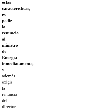
estas
características,
es
pedir
la
renuncia
al
ministro
de
Energía
inmediatamente,
y
además
exigir
la
renuncia
del
director