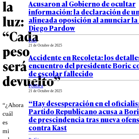
la
Acusaron al Gobierno de ocultar
información: la declaración de u
luz:
alineada oposición al anunciar la
Diego Pardow
“Cada
País
peso
21 de Octubre de 2025
Accidente en Recoleta: los detalle
será
encuentro del presidente Boric c
de escolar fallecido
devuelto”
Política
21 de Octubre de 2025
“Hay desesperación en el oficiali
“¿Ahora
Partido Republicano acusa a Boric
cuál
de prescindencia tras nueva ofens
es
contra Kast
mi