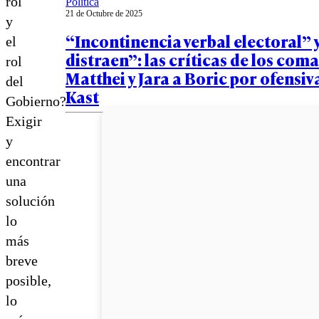
rol
Política
21 de Octubre de 2025
y
“Incontinencia verbal electoral” 
el
distraen”: las críticas de los com
rol
Matthei y Jara a Boric por ofensiv
del
Kast
Gobierno?
Exigir
y
encontrar
una
solución
lo
más
breve
posible,
lo