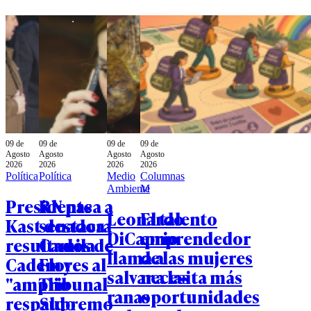
09 de
09 de
09 de
09 de
Agosto
Agosto
Agosto
Agosto
2026
2026
2026
2026
Política
Política
Medio
Columnas
Ambiente
M
Presidente
RN pasa a
Leonardo
El talento
Kast destaca
senadora
DiCaprio
emprendedor
resultados de
Camila
llama a
de las mujeres
Cadem y
Flores al
salvar a las
necesita más
"amplio
Tribunal
ranas
oportunidades
respaldo
Supremo