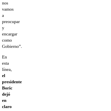
nos
vamos
a
preocupar
y
encargar
como
Gobierno”.
En
esta
línea,
el
presidente
Boric
dejó
en
claro