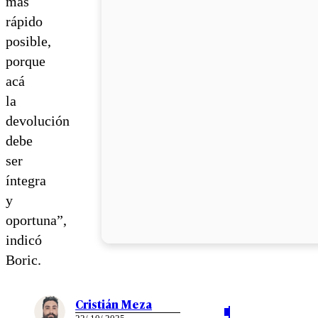
más
rápido
posible,
porque
acá
la
devolución
debe
ser
íntegra
y
oportuna”,
indicó
Boric.
Cristián Meza