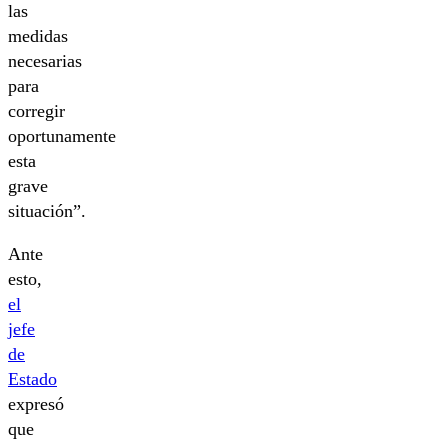
las
medidas
necesarias
para
corregir
oportunamente
esta
grave
situación”.
Ante
esto,
el
jefe
de
Estado
expresó
que