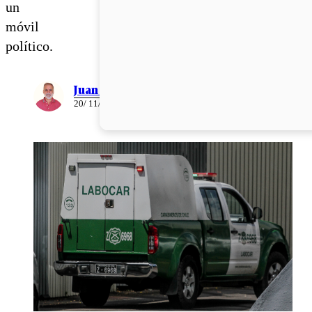
un
móvil
político.
Juan Pablo Ernst
20/ 11/ 2025