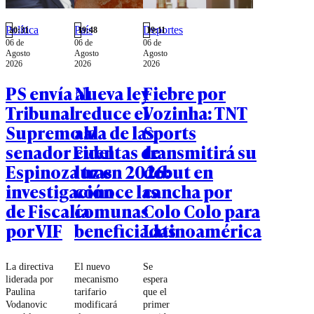
supervivencia
individual.
Política
País
Deportes
20:31
19:48
19:11
Todavía es
06 de
06 de
06 de
posible
Agosto
Agosto
Agosto
pensar a
2026
2026
2026
Chile.
PS envía al
Nueva ley
Fiebre por
Tribunal
reduce el
Vozinha: TNT
Supremo al
alza de las
Sports
senador Fidel
cuentas de
transmitirá su
Espinoza tras
luz en 2026:
debut en
investigación
conoce las
cancha por
de Fiscalía
comunas
Colo Colo para
por VIF
beneficiadas
Latinoamérica
La directiva
El nuevo
Se
liderada por
mecanismo
espera
Paulina
tarifario
que el
Vodanovic
modificará
primer