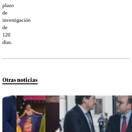
plazo
de
investigación
de
120
días.
Otras noticias