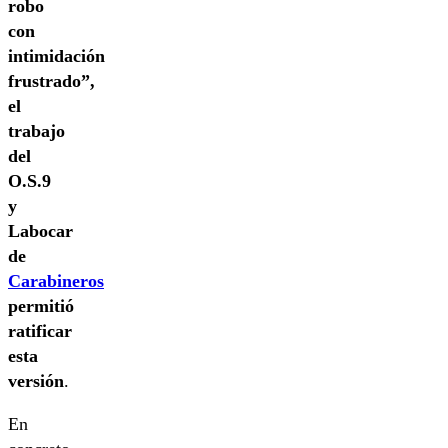
robo
con
intimidación
frustrado”,
el
trabajo
del
O.S.9
y
Labocar
de
Carabineros
permitió
ratificar
esta
versión
.
En