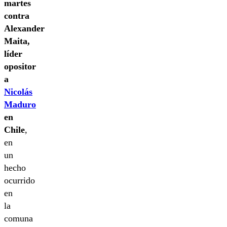
martes
contra
Alexander
Maita,
líder
opositor
a
Nicolás
Maduro
en
Chile
,
en
un
hecho
ocurrido
en
la
comuna