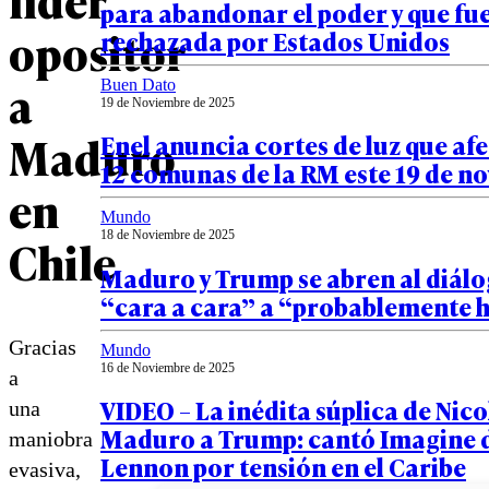
para abandonar el poder y que fu
opositor
rechazada por Estados Unidos
a
Buen Dato
19 de Noviembre de 2025
Maduro
Enel anuncia cortes de luz que af
12 comunas de la RM este 19 de n
en
Mundo
18 de Noviembre de 2025
Chile
Maduro y Trump se abren al diálo
“cara a cara” a “probablemente 
Gracias
Mundo
16 de Noviembre de 2025
a
VIDEO – La inédita súplica de Nico
una
Maduro a Trump: cantó Imagine 
maniobra
Lennon por tensión en el Caribe
evasiva,