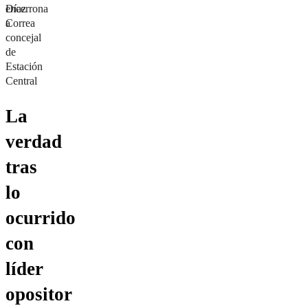
Díaz
encerrona
Correa
a
concejal
de
Estación
Central
La
verdad
tras
lo
ocurrido
con
líder
opositor