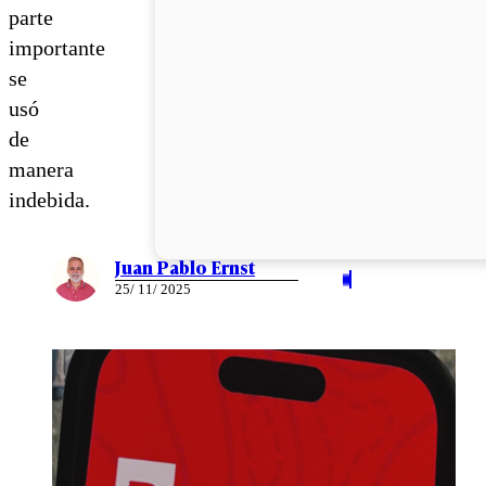
parte
importante
se
usó
de
manera
indebida.
Juan Pablo Ernst
25/ 11/ 2025