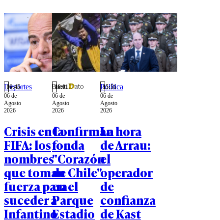
donar el
80% de su
fortuna.
Deportes
Política
16:45
16:01
15:51
06 de
06 de
06 de
Agosto
Agosto
Agosto
2026
2026
2026
Crisis en la
Confirman
La hora
FIFA: los
fonda
de Arrau:
nombres
"Corazón
el
que toman
de Chile"
operador
fuerza para
en el
de
suceder a
Parque
confianza
Infantino
Estadio
de Kast