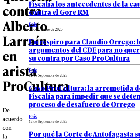
Fiscalía los antecedentes de la cau
contra
contra el Gore RM
Alberto
País
02 de Octubre de 2025
Larraín
Un respiro para Claudio Orrego: l
argumentos del CDE para no quer
en
su contra por Caso ProCultura
arista
País
12 de Septiembre de 2025
ProCultura
Caso ProCultura: la arremetida d
Fiscalía para impedir que se deten
proceso de desafuero de Orrego
De
País
acuerdo
12 de Septiembre de 2025
con
Por qué la Corte de Antofagasta 
la