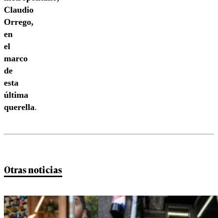
Claudio
Orrego,
en
el
marco
de
esta
última
querella
.
Otras noticias