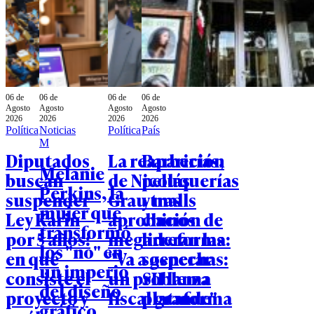
06 de
06 de
06 de
06 de
Agosto
Agosto
Agosto
Agosto
2026
2026
2026
2026
Política
Noticias
Política
País
M
Diputados
La reaparición
Barberías,
Melanie
buscan
de Nicolás
peluquerías
Perkins, la
suspender
Grau tras
y malls
mujer que
Ley Karin
aprobación de
chinos
transformó
por 5 años:
megarreforma:
lideran las
los "no" en
en qué
"Va a generar
sospechas:
un imperio
consiste el
un problema
SII lanza
del diseño
proyecto y
fiscal grande"
plataforma
gráfico