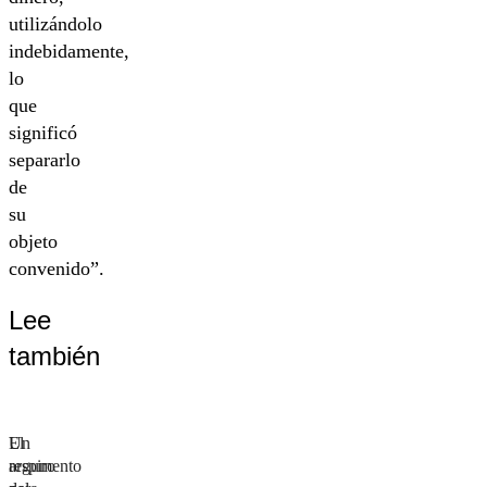
utilizándolo
indebidamente,
lo
que
significó
separarlo
de
su
objeto
convenido”.
Lee
también
El
Un
argumento
respiro