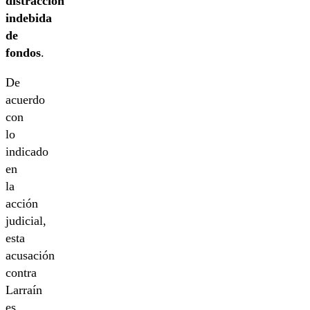
distracción
indebida
de
fondos
.
De
acuerdo
con
lo
indicado
en
la
acción
judicial,
esta
acusación
contra
Larraín
es