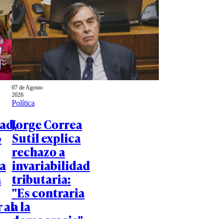
07 de Agosto
2026
Política
ad,
Jorge Correa
o
Sutil explica
rechazo a
a
invariabilidad
a
tributaria:
"Es contraria
 al
a la