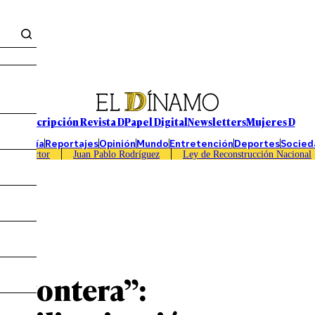
Suscripción Revista D
Papel Digital
Newsletters
Mujeres D
Economía
Reportajes
Opinión
Mundo
Entretención
Deportes
Socied
Caso Sartor
Juan Pablo Rodríguez
Ley de Reconstrucción Nacional
 frontera”: