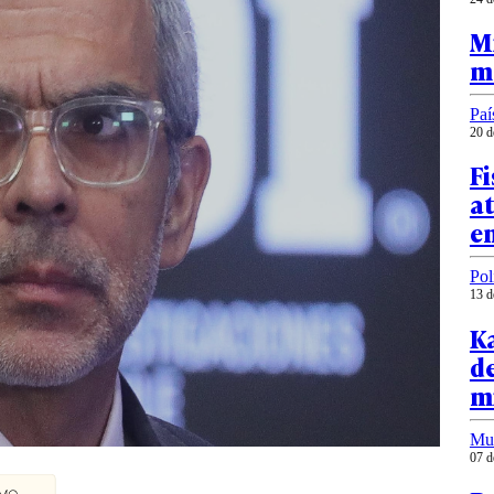
Mi
m
Paí
20 d
Fi
a
en
Pol
13 d
Ka
de
m
Mu
07 d