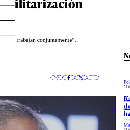
 militarización
ando se trabajan conjuntamente”,
N
Pol
24 d
Ka
de
h
Mu
24 d