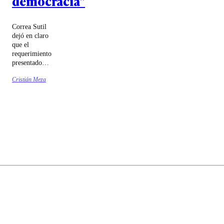
democracia"
Correa Sutil
dejó en claro
que el
requerimiento
presentado
ante el
Cristián Meza
Tribunal
Constitucional
no pretende
"derribar" la
megarreforma
u otros
artículos de la
misma.