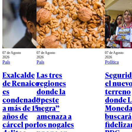
07 de Agosto
07 de Agosto
07 de Agosto
2026
2026
2026
País
País
Política
Exalcalde
Las tres
Segurid
de Renaico
regiones
el nuev
es
donde la
terreno
condenado
“peste
donde L
a más de 15
negra”
Moned
años de
amenaza a
buscará
cárcel por
los nogales
fidelizar