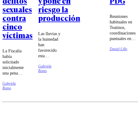
delitos
y pone en
PDG
sexuales
riesgo la
contra
producción
Reuniones
habituales en
cinco
Teatinos,
víctimas
coordinaciones
Las lluvias y
puntuales en
la humedad
votaciones y
han
Daniel Lillo
un PDG cada
favorecido
La Fiscalía
vez más
esta
había
distante de la
enfermedad,
solicitado
izquierda
Gabriela
que podría
inicialmente
Romo
marcan la
intensificarse
una pena
relación que
durante los
superior a
La Moneda
próximos
Gabriela
los 50 años
intenta
Romo
meses.
de prisión
profundizar de
por el
cara a la nueva
conjunto de
etapa
delitos
legislativa.
atribuidos
al exjefe
comunal.