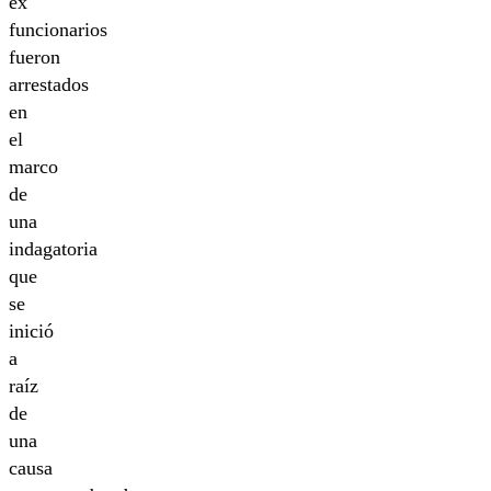
ex
funcionarios
fueron
arrestados
en
el
marco
de
una
indagatoria
que
se
inició
a
raíz
de
una
causa