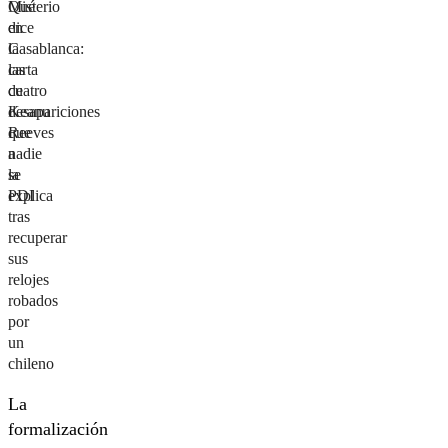
Misterio
Qué
en
dice
Casablanca:
la
las
carta
cuatro
de
desapariciones
Keanu
que
Reeves
nadie
a
se
la
explica
PDI
tras
recuperar
sus
relojes
robados
por
un
chileno
La
formalización