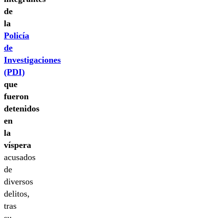
de
la
Policía
de
Investigaciones
(PDI)
que
fueron
detenidos
en
la
víspera
acusados
de
diversos
delitos,
tras
su