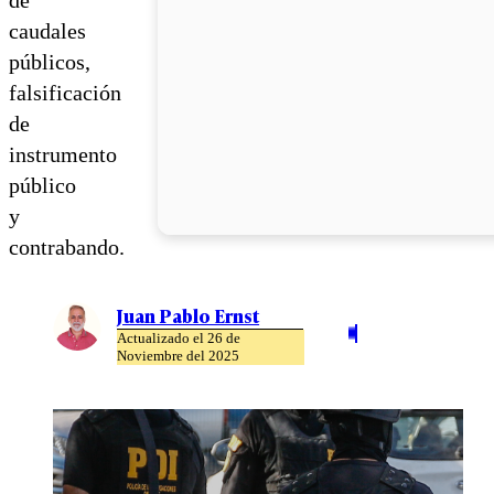
caudales
públicos,
falsificación
de
instrumento
público
y
contrabando.
Juan Pablo Ernst
Actualizado el 26 de
Noviembre del 2025