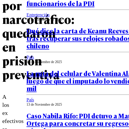
por
funcionarios de la PDI
narcotráfico:
Entretención
19 de Noviembre de 2025
quedaron
Qué dice la carta de Keanu Reeves 
tras recuperar sus relojes robado
en
chileno
prisión
País
13 de Noviembre de 2025
preventiva
La ruta del celular de Valentina A
luego de que el imputado lo vendi
mil
A
País
los
13 de Noviembre de 2025
ex
Caso Nabila Rifo: PDI detuvo a Ma
efectivos
Ortega para concretar su regreso 
se