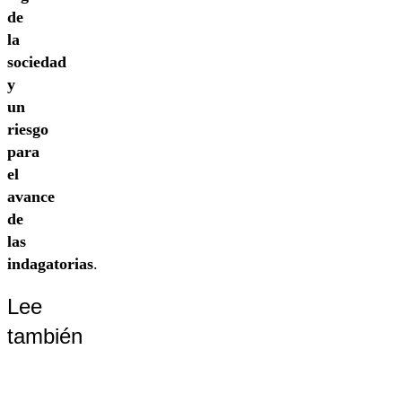
de
la
sociedad
y
un
riesgo
para
el
avance
de
las
indagatorias
.
Lee
también