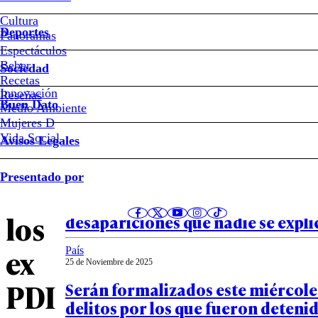
Los
Cultura
Deportes
Panoramas
detalles
Espectáculos
Beber
Sociedad
de
Recetas
Innovación
Notas relacionadas
Reseñas
Buen Dato
Medio Ambiente
la
Mujeres D
Vida Social
Avisos Legales
formalizacion
País
Presentado por
26 de Noviembre de 2025
de
Misterio en Casablanca: las cuatr
los
desapariciones que nadie se expli
ex
País
25 de Noviembre de 2025
PDI
Serán formalizados este miércoles
delitos por los que fueron detenid