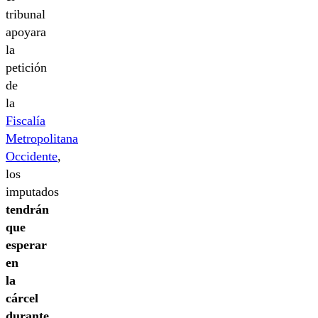
tribunal
apoyara
la
petición
de
la
Fiscalía
Metropolitana
Occidente
,
los
imputados
tendrán
que
esperar
en
la
cárcel
durante