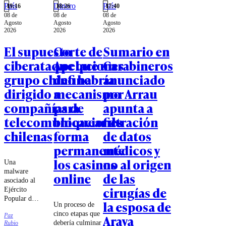
País
Dinero
País
19:16
18:26
17:40
08 de
08 de
08 de
Agosto
Agosto
Agosto
2026
2026
2026
El supuesto
Corte de
Sumario en
ciberataque que un
Apelaciones
Carabineros
grupo chino habría
define
anunciado
dirigido a
mecanismo
por Arrau
compañías de
para
apunta a
telecomunicaciones
bloquear de
filtración
chilenas
forma
de datos
permanente
médicos y
los casinos
no al origen
Una
malware
online
de las
asociado al
cirugías de
Ejército
Popular de
la esposa de
Un proceso de
Liberación
cinco etapas que
Paz
Araya
chino habría
debería culminar
Rubio
intentado