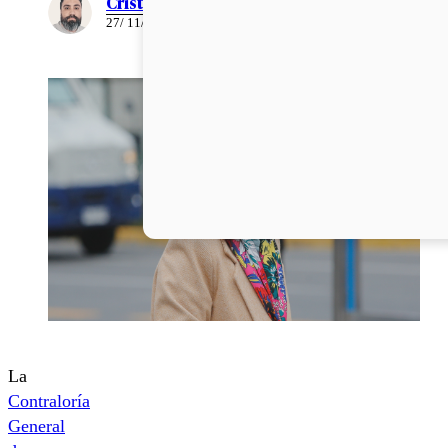
Cristián Meza
27/ 11/ 2025
La
Contraloría
General