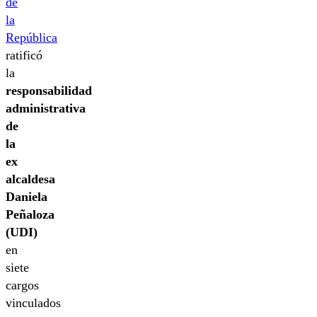
de
la
República
ratificó
la
responsabilidad
administrativa
de
la
ex
alcaldesa
Daniela
Peñaloza
(UDI)
en
siete
cargos
vinculados