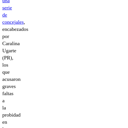
una
serie
de
concejales
,
encabezados
por
Caralina
Ugarte
(PR),
los
que
acusaron
graves
faltas
a
la
probidad
en