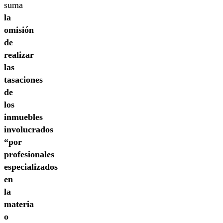
suma
la
omisión
de
realizar
las
tasaciones
de
los
inmuebles
involucrados
“por
profesionales
especializados
en
la
materia
o