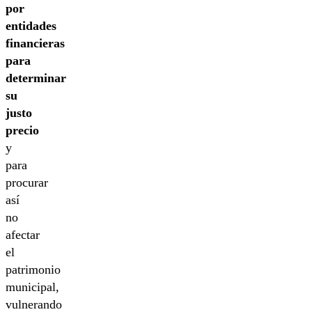
por
entidades
financieras
para
determinar
su
justo
precio
y
para
procurar
así
no
afectar
el
patrimonio
municipal,
vulnerando