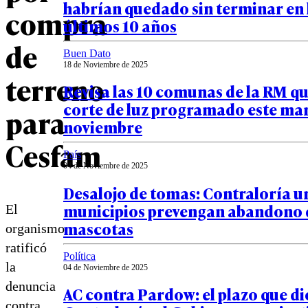
habrían quedado sin terminar en 
compra
últimos 10 años
de
Buen Dato
18 de Noviembre de 2025
terreno
Revisa las 10 comunas de la RM q
corte de luz programado este mar
para
noviembre
Cesfam
País
04 de Noviembre de 2025
Desalojo de tomas: Contraloría u
municipios prevengan abandono 
El
mascotas
organismo
ratificó
Política
la
04 de Noviembre de 2025
denuncia
AC contra Pardow: el plazo que di
contra