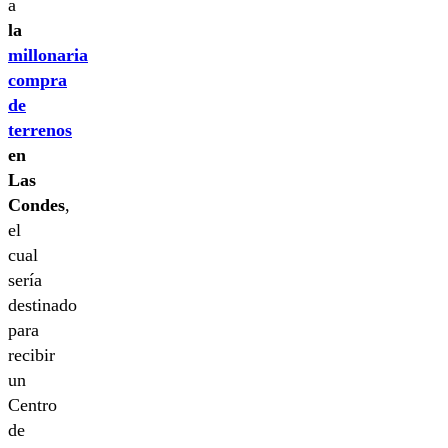
a
la
millonaria
compra
de
terrenos
en
Las
Condes
,
el
cual
sería
destinado
para
recibir
un
Centro
de