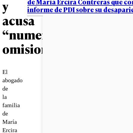
de María Ercira Contreras que co
y
informe de PDI sobre su desapari
acusa
“numerosas
omisiones”
El
abogado
de
la
familia
de
María
Ercira