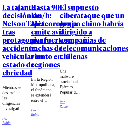
La tajante
Hasta 90
El supuesto
decisión de
km/h:
ciberataque que un
Nelson Tapia
Meteorología
grupo chino habría
tras
emite aviso
dirigido a
protagonizar
por fuertes
compañías de
accidente
rachas de
telecomunicaciones
vehicular en
viento en 10
chilenas
estado de
regiones
ebriedad
Una
malware
En la Región
asociado al
Metropolitana,
Ejército
Mientras se
el fenómeno
Popular de
desarrollan
se extenderá
Liberación
las
entre el
Paz
chino habría
diligencias
domingo 9 y
Rubio
intentado
investigativas
Paz
el jueves 13
sabotear a
sobre el
Rubio
de agosto.
las
Paz
siniestro vial,
Rubio
compañías
el
Movistar,
exdeportista