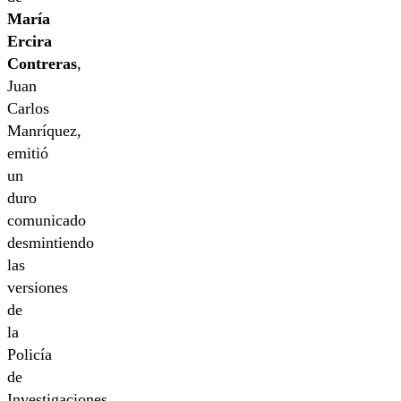
María
Ercira
Contreras
,
Juan
Carlos
Manríquez,
emitió
un
duro
comunicado
desmintiendo
las
versiones
de
la
Policía
de
Investigaciones