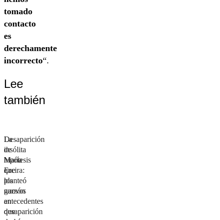
tomado
contacto
es
derechamente
incorrecto
“.
Lee
también
La
Desaparición
insólita
de
hipótesis
María
que
Ercira:
planteó
los
garzón
nuevos
en
antecedentes
desaparición
que