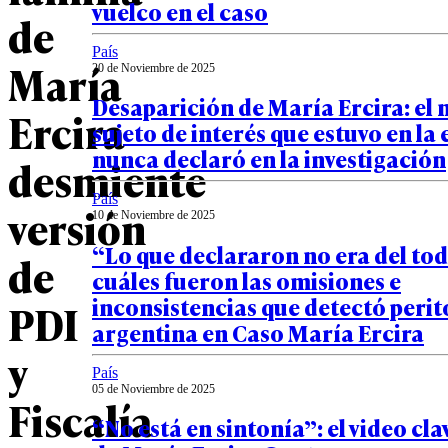
vuelco en el caso
de
País
María
20 de Noviembre de 2025
Desaparición de María Ercira: el 
Ercira
sujeto de interés que estuvo en la 
nunca declaró en la investigación
desmiente
País
versión
10 de Noviembre de 2025
“Lo que declararon no era del tod
de
cuáles fueron las omisiones e
inconsistencias que detectó perit
PDI
argentina en Caso María Ercira
y
País
05 de Noviembre de 2025
Fiscalía
“No está en sintonía”: el video cla