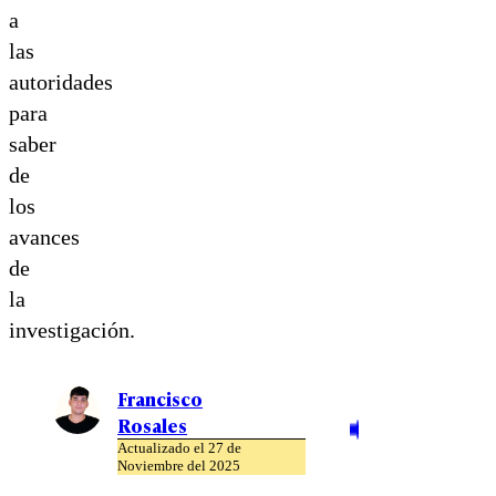
a
las
autoridades
para
saber
de
los
avances
de
la
investigación.
Francisco
Rosales
Actualizado el 27 de
Noviembre del 2025