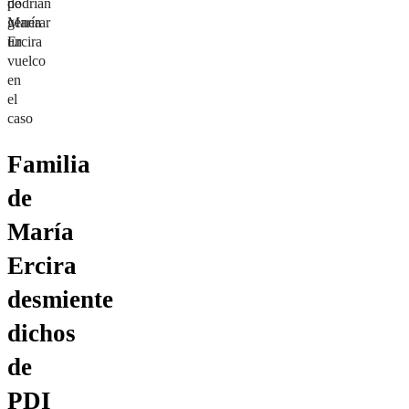
de
podrían
María
generar
Ercira
un
vuelco
en
el
caso
Familia
de
María
Ercira
desmiente
dichos
de
PDI