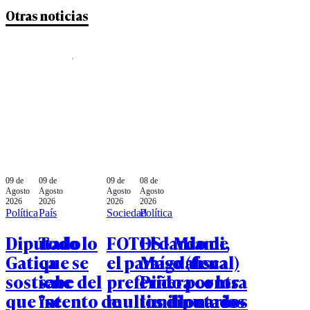
Otras noticias
09 de
09 de
09 de
08 de
Agosto
Agosto
Agosto
Agosto
2026
2026
2026
2026
Política
País
Sociedad
Política
Diputado
Todo lo
FOTOS - Miami,
El dardo de
Gatica
que se
el paraíso (fiscal)
Magdalena
sostiene
sabe del
preferido por los
Piñera contra
que "se
intento de
multimillonarios
los diputados