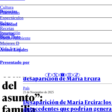
“No
Cultura
se
Deportes
Panoramas
Espectáculos
compadecen
Beber
Sociedad
Recetas
con
Innovación
Notas relacionadas
Reseñas
Buen Dato
Medio Ambiente
Mujeres D
el
Vida Social
Avisos Legales
real
País
Presentado por
24 de Noviembre de 2025
estado
La insólita hipótesis que planteó 
desaparición de María Ercira
del
País
asunto”:
21 de Noviembre de 2025
Desaparición de María Ercira: los
familia
antecedentes que podrían genera