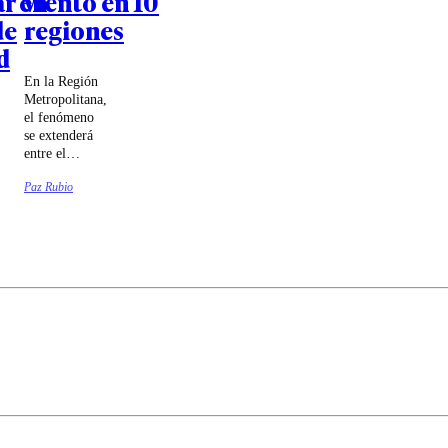
ar en
viento en 10
de
regiones
d
En la Región
Metropolitana,
el fenómeno
se extenderá
entre el
domingo 9 y
Paz Rubio
el jueves 13
de agosto.