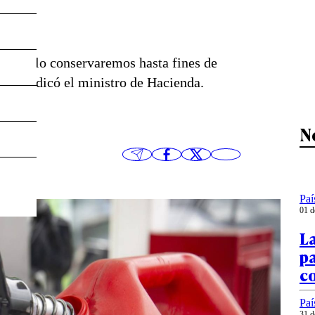
rero y lo conservaremos hasta fines de
rno”, indicó el ministro de Hacienda.
N
Paí
01 d
L
pa
c
Paí
31 d