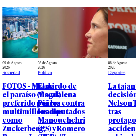
09 de Agosto
08 de Agosto
08 de Agosto
2026
2026
2026
Sociedad
Política
Deportes
FOTOS - Miami,
El dardo de
La tajan
el paraíso (fiscal)
Magdalena
decisió
preferido por los
Piñera contra
Nelson 
multimillonarios
los diputados
tras
como
Manouchehri
protago
Zuckerberg,
(PS) y Romero
acciden