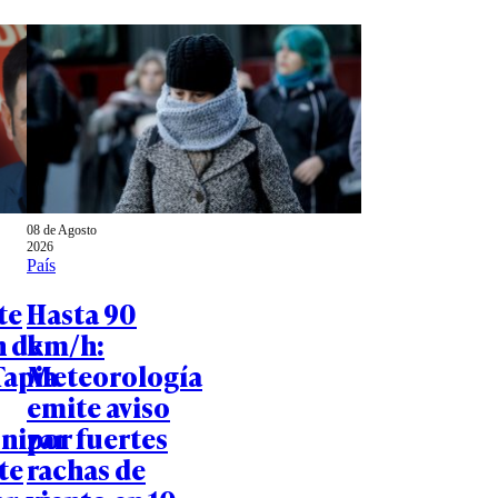
08 de Agosto
2026
País
te
Hasta 90
n de
km/h:
Tapia
Meteorología
emite aviso
nizar
por fuertes
te
rachas de