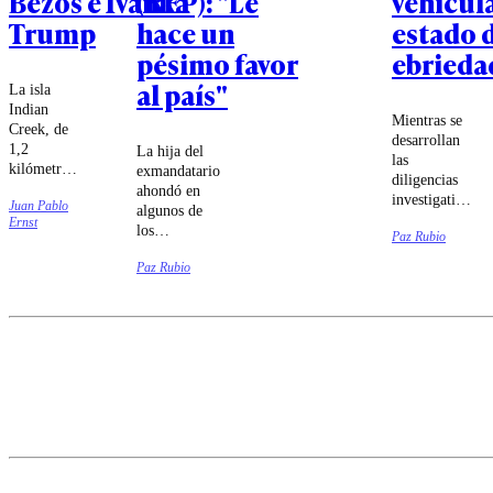
Bezos e Ivanka
(REP): "Le
vehicul
Trump
hace un
estado 
pésimo favor
ebrieda
al país"
La isla
Indian
Mientras se
Creek, de
desarrollan
1,2
La hija del
las
kilómetros
exmandatario
diligencias
cuadrados,
ahondó en
investigativas
Juan Pablo
cuenta con
algunos de
sobre el
Ernst
apenas 41
los
Paz Rubio
siniestro vial,
viviendas,
liderazgos
el
pero tiene
Paz Rubio
del
exdeportista
alcalde y su
Congreso.
quedó
propia
apercibido.
policía.