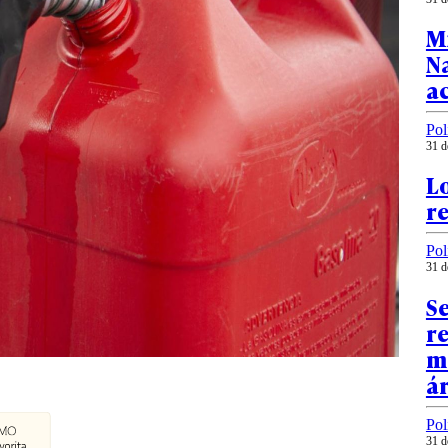
Mi
N
ac
Pol
31 d
Lo
re
Pol
31 d
S
re
m
á
Pol
31 d