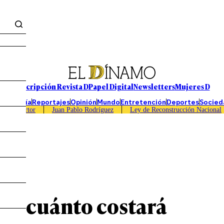
Suscripción Revista D
Papel Digital
Newsletters
Mujeres D
Economía
Reportajes
Opinión
Mundo
Entretención
Deportes
Socied
Caso Sartor
Juan Pablo Rodríguez
Ley de Reconstrucción Nacional
enda
io: cuánto costará