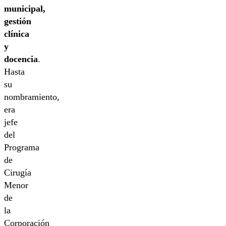
municipal,
gestión
clínica
y
docencia
.
Hasta
su
nombramiento,
era
jefe
del
Programa
de
Cirugía
Menor
de
la
Corporación