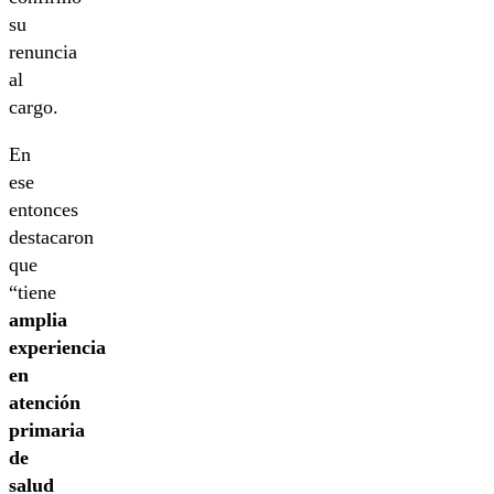
su
renuncia
al
cargo.
En
ese
entonces
destacaron
que
“tiene
amplia
experiencia
en
atención
primaria
de
salud