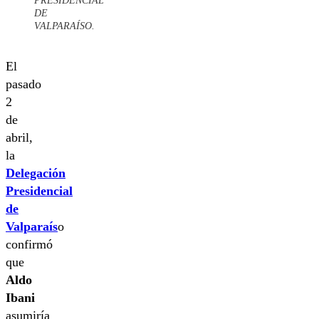
DE
VALPARAÍSO.
El
pasado
2
de
abril,
la
Delegación
Presidencial
de
Valparaís
o
confirmó
que
Aldo
Ibani
asumiría