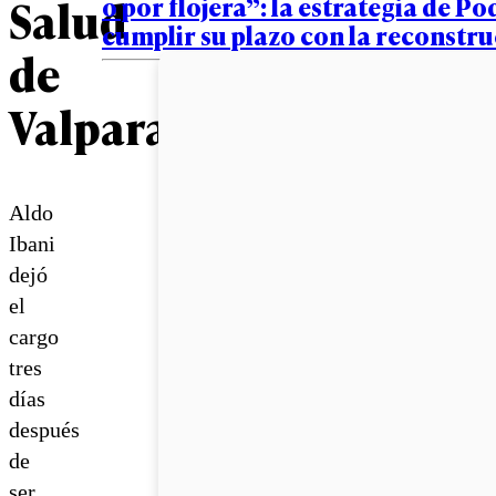
Salud
o por flojera”: la estrategia de Po
cumplir su plazo con la reconstr
de
Valparaíso
Aldo
Ibani
dejó
el
cargo
tres
días
después
de
ser