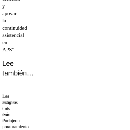
y
apoyar
la
continuidad
asistencial
en
APS”.
Lee
también…
Los
Las
antiguos
razones
tuits
de
que
Iván
tumbaron
Poduje
nombramiento
para