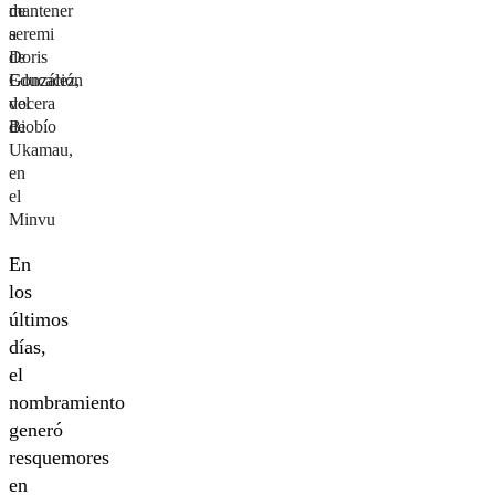
de
mantener
seremi
a
de
Doris
Educación
González,
del
vocera
Biobío
de
Ukamau,
en
el
Minvu
En
los
últimos
días,
el
nombramiento
generó
resquemores
en