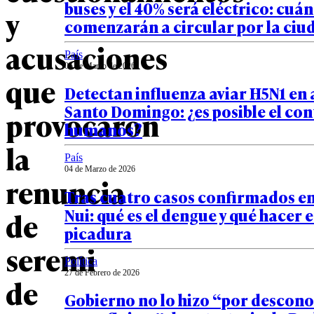
buses y el 40% será eléctrico: cuá
y
comenzarán a circular por la ciu
acusaciones
País
05 de Marzo de 2026
que
Detectan influenza aviar H5N1 en 
Santo Domingo: ¿es posible el con
provocaron
humanos?
la
País
04 de Marzo de 2026
renuncia
Tras cuatro casos confirmados e
Nui: qué es el dengue y qué hacer 
de
picadura
seremi
Política
27 de Febrero de 2026
de
Gobierno no lo hizo “por descon