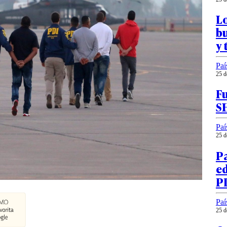
Lo
bu
y 
Paí
25 d
Fu
S
Paí
25 d
Pa
ed
P
Paí
25 d