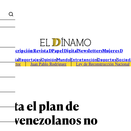
Suscripción Revista D
Papel Digital
Newsletters
Mujeres D
Economía
Reportajes
Opinión
Mundo
Entretención
Deportes
Socied
Caso Sartor
Juan Pablo Rodríguez
Ley de Reconstrucción Nacional
enta el plan de
mil venezolanos no