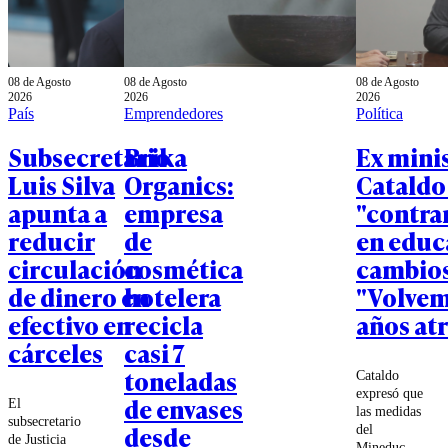
08 de Agosto
08 de Agosto
08 de Agosto
2026
2026
2026
País
Emprendedores
Política
Subsecretario
Brika
Ex mini
Luis Silva
Organics:
Cataldo
apunta a
empresa
"contra
reducir
de
en educ
circulación
cosmética
cambios
de dinero en
hotelera
"Volvem
efectivo en
recicla
años atr
cárceles
casi 7
toneladas
Cataldo
expresó que
de envases
El
las medidas
subsecretario
desde
del
de Justicia
Mineduc