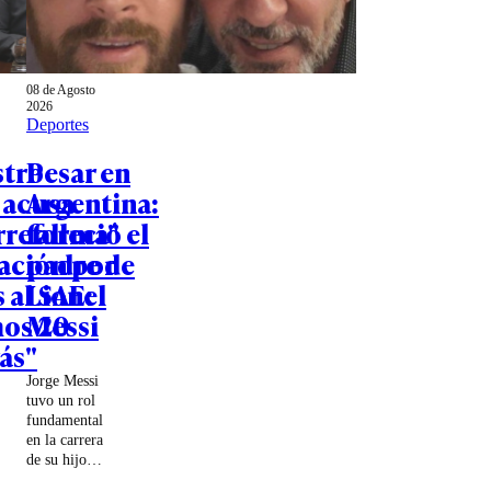
08 de Agosto
2026
Deportes
stro
Pesar en
 acusa
Argentina:
rreforma"
falleció el
ación por
padre de
 al SAE:
Lionel
os 20
Messi
ás"
Jorge Messi
tuvo un rol
fundamental
en la carrera
de su hijo,
llevándolo a