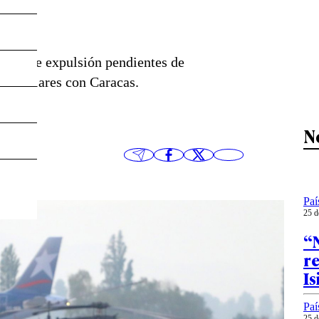
retos de expulsión pendientes de
 consulares con Caracas.
N
Paí
25 d
“N
r
Is
Paí
25 d