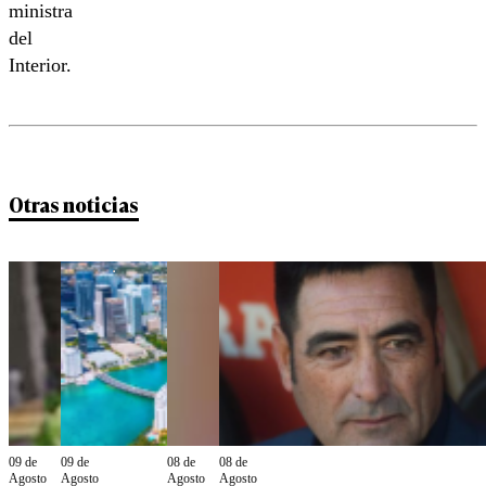
ministra
del
Interior.
Otras noticias
09 de
09 de
08 de
08 de
Agosto
Agosto
Agosto
Agosto