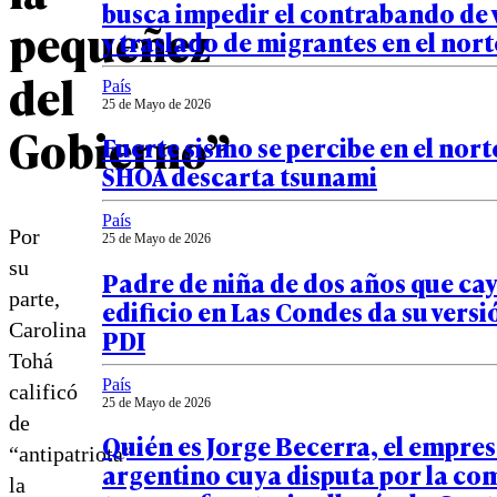
busca impedir el contrabando de 
pequeñez
y traslado de migrantes en el nort
del
País
25 de Mayo de 2026
Gobierno”
Fuerte sismo se percibe en el norte
SHOA descarta tsunami
País
Por
25 de Mayo de 2026
su
Padre de niña de dos años que ca
parte,
edificio en Las Condes da su versi
Carolina
PDI
Tohá
País
calificó
25 de Mayo de 2026
de
Quién es Jorge Becerra, el empre
“antipatriota”
argentino cuya disputa por la co
la