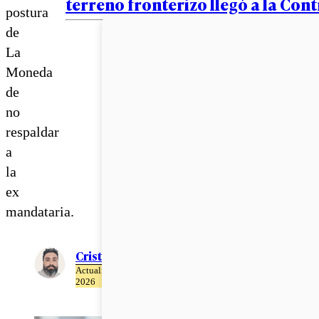
terreno fronterizo llegó a la Cont
postura
de
La
Moneda
de
no
respaldar
a
la
ex
mandataria.
Cristián Meza
Actualizado el 26 de Mayo del
2026