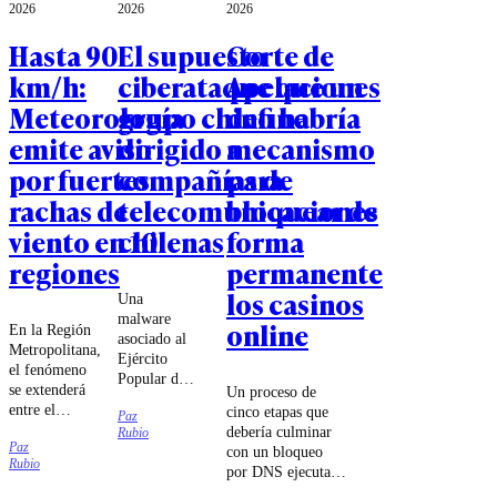
2026
2026
2026
Hasta 90
El supuesto
Corte de
km/h:
ciberataque que un
Apelaciones
Meteorología
grupo chino habría
define
emite aviso
dirigido a
mecanismo
por fuertes
compañías de
para
rachas de
telecomunicaciones
bloquear de
viento en 10
chilenas
forma
regiones
permanente
los casinos
Una
malware
online
En la Región
asociado al
Metropolitana,
Ejército
el fenómeno
Popular de
se extenderá
Un proceso de
Liberación
entre el
cinco etapas que
Paz
chino habría
domingo 9 y
debería culminar
Rubio
intentado
Paz
el jueves 13
con un bloqueo
sabotear a
Rubio
de agosto.
por DNS ejecutado
las
por las compañías