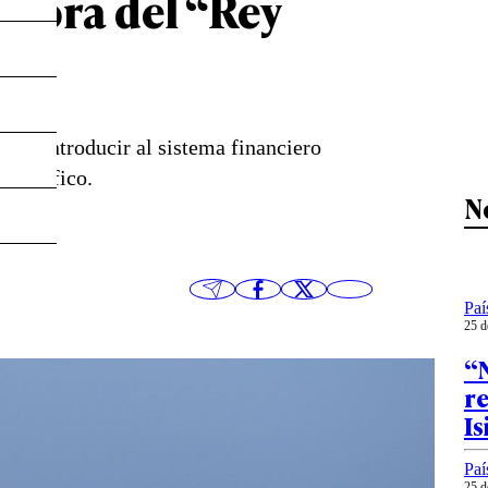
tora del “Rey
ara introducir al sistema financiero
rcotráfico.
N
Paí
25 d
“N
r
Is
Paí
25 d