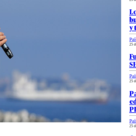
Lo
bu
y 
Paí
25 d
Fu
S
Paí
25 d
Pa
ed
P
Paí
25 d