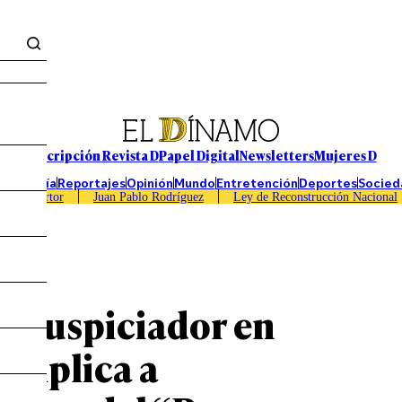
Suscripción Revista D
Papel Digital
Newsletters
Mujeres D
Economía
Reportajes
Opinión
Mundo
Entretención
Deportes
Socied
Caso Sartor
Juan Pablo Rodríguez
Ley de Reconstrucción Nacional
 y auspiciador en
complica a