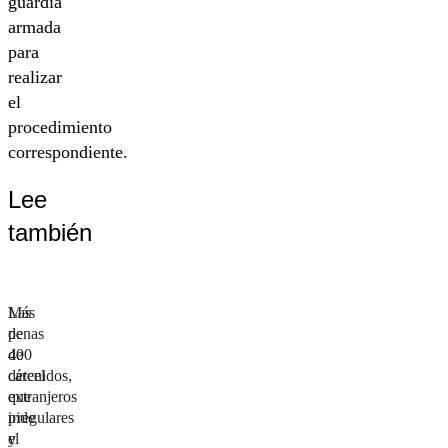
guardia
armada
para
realizar
el
procedimiento
correspondiente.
Lee
también
Las
Más
penas
de
de
400
cárcel
detenidos,
que
extranjeros
pide
irregulares
el
y