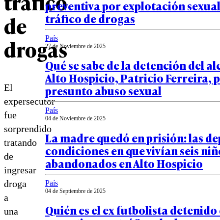
tráfico
preventiva por explotación sexual 
tráfico de drogas
de
País
drogas
27 de Noviembre de 2025
Qué se sabe de la detención del al
Alto Hospicio, Patricio Ferreira, 
El
presunto abuso sexual
expersecutor
País
fue
04 de Noviembre de 2025
sorprendido
La madre quedó en prisión: las de
tratando
condiciones en que vivían seis niñ
de
abandonados en Alto Hospicio
ingresar
droga
País
04 de Septiembre de 2025
a
Quién es el ex futbolista detenido
una