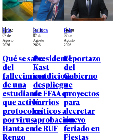
País
Política
País
17:32
17:10
16:38
07 de
07 de
07 de
Agosto
Agosto
Agosto
2026
2026
2026
Qué se sabe
Presidente
El portazo
del
Kast
del
fallecimiento
condiciona
Gobierno
de una
despliegue
a
estudiante
de FFAA en
proyectos
que activó
barrios
para
protocolos
críticos a
decretar
por virus
aprobación
nuevo
Hanta en
de RUF
feriado en
Rengo
Fiestas