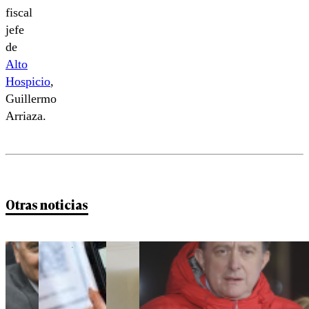
fiscal
jefe
de
Alto
Hospicio
,
Guillermo
Arriaza.
Otras noticias