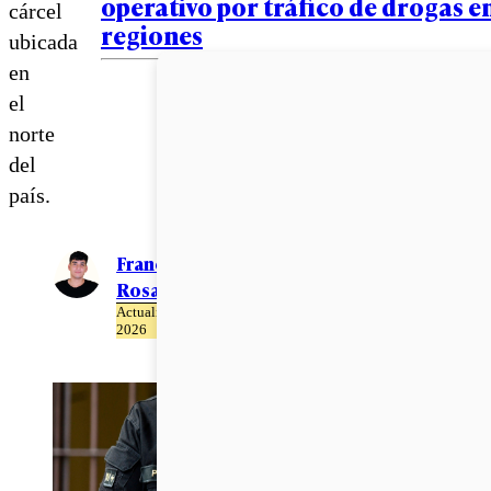
operativo por tráfico de drogas en
cárcel
regiones
ubicada
en
el
norte
del
país.
Francisco
Rosales
Actualizado el 25 de Mayo del
2026