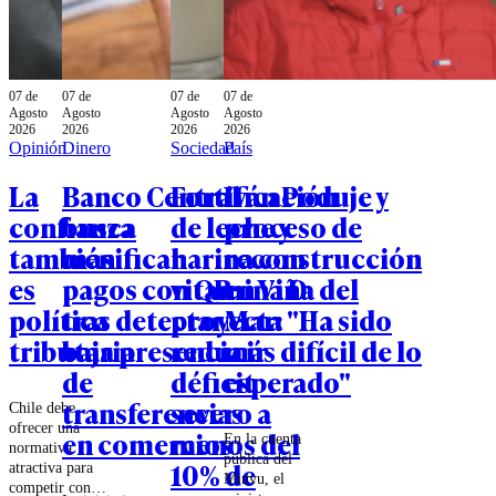
07 de
07 de
07 de
07 de
Agosto
Agosto
Agosto
Agosto
2026
2026
2026
2026
Opinión
Dinero
Sociedad
País
La
Banco Central
Fortificación
Iván Poduje y
confianza
busca
de leche y
proceso de
también
masificar
harina con
reconstrucción
es
pagos con QR
vitamina D
en Viña del
política
tras detectar
proyecta
Mar: "Ha sido
tributaria
baja presencia
reducir
más difícil de lo
de
déficit
esperado"
transferencias
severo a
Chile debe
ofrecer una
en comercios
menos del
En la cuenta
normativa
pública del
10% de
atractiva para
Minvu, el
competir con