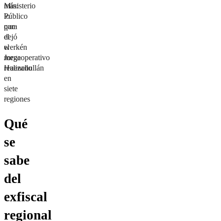
Ministerio
más:
Público
lo
para
que
el
dejó
werkén
el
Jorge
megaoperativo
Huenchullán
realizado
en
siete
regiones
Qué
se
sabe
del
exfiscal
regional