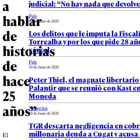
a
judicial: “No hay nada que devolv
hablar
País
10 de Junio de 2026
de
Los delitos que le imputa la Fiscal
Torrealba y por los que pide 28 añ
historias
cárcel
de
País
10 de Junio de 2026
hace
Peter Thiel, el magnate libertario
Palantir que se reunió con Kast e
25
Moneda
años”
Negocios
10 de Junio de 2026
TGR descarta negligencia en cob
millonaria deuda a Cugat y acusa
El