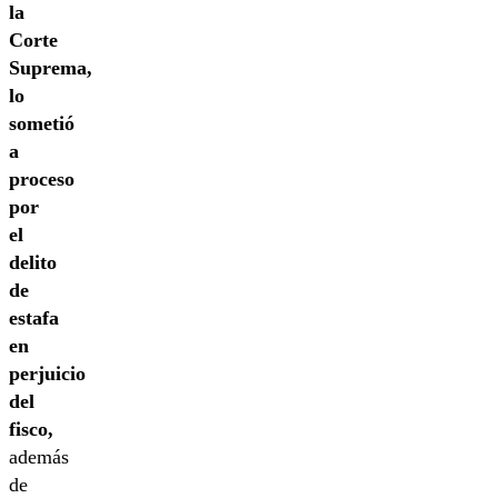
la
Corte
Suprema,
lo
sometió
a
proceso
por
el
delito
de
estafa
en
perjuicio
del
fisco,
además
de