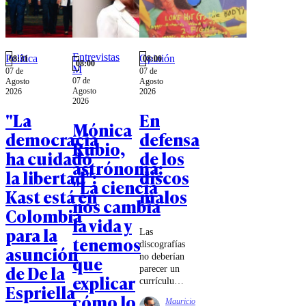
Entrevistas
Política
Opinión
08:31
08:00
08:00
M
07 de
07 de
07 de
Agosto
Agosto
Agosto
2026
2026
2026
"La
En
Mónica
democracia
defensa
Rubio,
ha cuidado
de los
astrónoma:
la libertad":
discos
"La ciencia
Kast está en
malos
nos cambia
Colombia
la vida y
para la
Las
tenemos
discografías
asunción
no deberían
que
de De la
parecer un
explicar
currículum.
Espriella
Deberían
cómo lo
Mauricio
parecer una