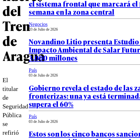
el sistema frontal que marcará el 
del
semana en la zona central
Tren
Negocios
03 de Julio de 2026
de
Novandino Litio presenta Estudio
Impacto Ambiental de Salar Futu
Aragua
3.000 millones
País
03 de Julio de 2026
El
Gobierno revela el estado de las z
titular
fronterizas: una ya está terminada
de
supera el 60%
Seguridad
Pública
País
03 de Julio de 2026
se
Estos son los cinco bancos sanci
refirió