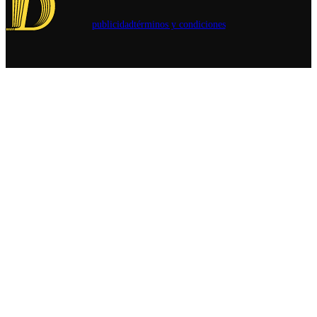
asume su
existen.
corona.
publicidad
términos y condiciones