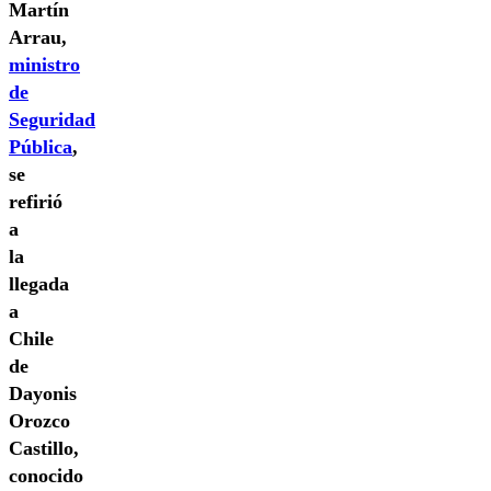
Martín
Arrau,
ministro
de
Seguridad
Pública
,
se
refirió
a
la
llegada
a
Chile
de
Dayonis
Orozco
Castillo,
conocido