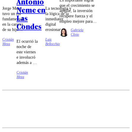
Antonio
que el crecimiento se
Neme en
Jorge Messi
La tecnología y
amplíe, la inversión
tuvo un rol
la lógica de la
Las
recupere fuerza y el
fundamental
inmediatez
empleo mejore para
Condes
en la carrera
digital
que la distancia
de su hijo,
erosionan
Gabriela
entre la macroeconomía
llevándolo a
silenciosamente
Clivio
y la realidad cierre.
Cristián
Luis
España para
los vínculos.
El ocurrió la
Meza
Bellocchio
que jugara
Ante la ilusión
noche de
por el
de la
este viernes
Barcelona.
optimización
e involucró
instantánea, la
además a un
presencia real
motociclista.
se convierte en
Cristián
el único
Meza
antídoto para
rescatar la
complicidad y
el afecto en la
madurez de
pareja.