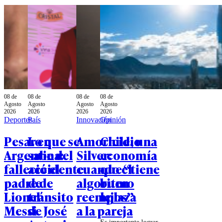
08 de
08 de
08 de
08 de
Agosto
Agosto
Agosto
Agosto
2026
2026
2026
2026
Deportes
País
Innovación
Opinión
Pesar en
Lo que se
Amoricidio
Chile, una
Argentina:
sabe del
Silver:
economía
falleció el
accidente
cuando el
que “tiene
padre de
de
algoritmo
buen
Lionel
tránsito
reemplaza
lejos”
Messi
de José
a la pareja
Es importante lograr