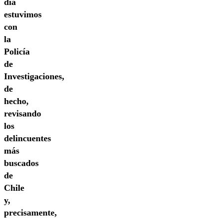
día
estuvimos
con
la
Policía
de
Investigaciones,
de
hecho,
revisando
los
delincuentes
más
buscados
de
Chile
y,
precisamente,