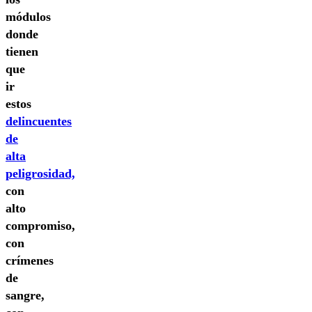
módulos
donde
tienen
que
ir
estos
delincuentes
de
alta
peligrosidad,
con
alto
compromiso,
con
crímenes
de
sangre,