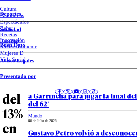
Las
Cultura
Deportes
Panoramas
cifras
Espectáculos
Beber
Sociedad
que
Recetas
Innovación
Notas relacionadas
Reseñas
Buen Dato
Medio Ambiente
reflejan
Mujeres D
Vida Social
Avisos Legales
una
Deportes
Presentado por
06 de Julio de 2026
baja
Caso Balogun revive el perdonazo 
del
a Garrincha para jugar la final de
del 62′
13%
Mundo
06 de Julio de 2026
en
Gustavo Petro volvió a desconocer