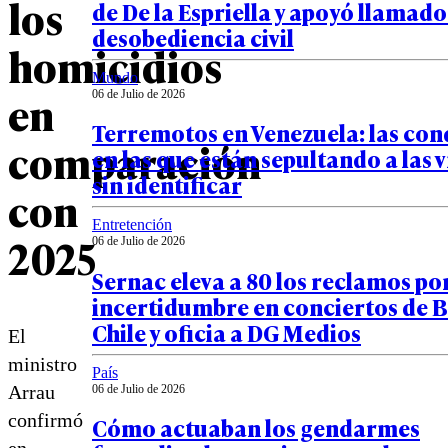
los
de De la Espriella y apoyó llamado 
desobediencia civil
homicidios
Mundo
en
06 de Julio de 2026
Terremotos en Venezuela: las con
comparación
en las que están sepultando a las 
sin identificar
con
Entretención
2025
06 de Julio de 2026
Sernac eleva a 80 los reclamos po
incertidumbre en conciertos de 
Chile y oficia a DG Medios
El
ministro
País
Arrau
06 de Julio de 2026
confirmó
Cómo actuaban los gendarmes
en