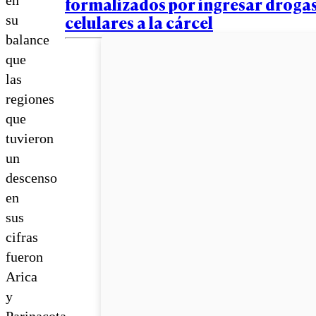
formalizados por ingresar drogas
celulares a la cárcel
su
balance
que
las
regiones
que
tuvieron
un
descenso
en
sus
cifras
fueron
Arica
y
Parinacota,