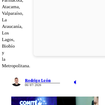
Atacama,
Valparaíso,
La
Araucanía,
Los
Lagos,
Biobío
y
la
Metropolitana.
Rodrigo León
06/ 07/ 2026