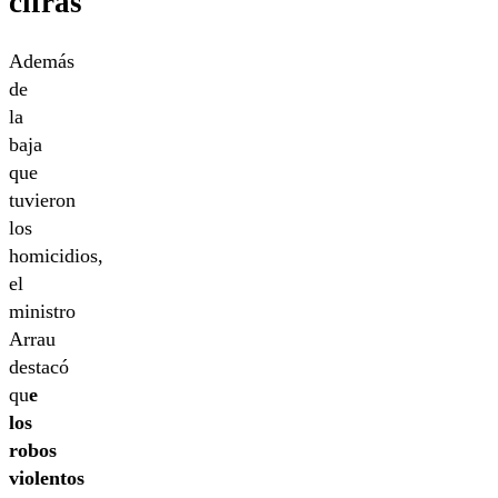
cifras
Además
de
la
baja
que
tuvieron
los
homicidios,
el
ministro
Arrau
destacó
qu
e
los
robos
violentos