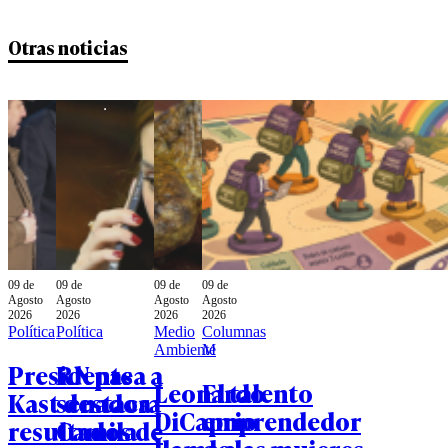
Otras noticias
09 de
09 de
09 de
09 de
Agosto
Agosto
Agosto
Agosto
2026
2026
2026
2026
Política
Política
Medio
Columnas
Ambiente
M
Presidente
RN pasa a
Leonardo
El talento
Kast destaca
senadora
DiCaprio
emprendedor
resultados de
Camila