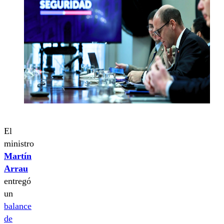
El
ministro
Martín
Arrau
entregó
un
balance
de