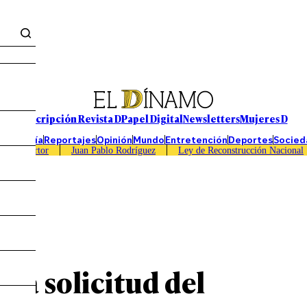
Suscripción Revista D
Papel Digital
Newsletters
Mujeres D
Economía
Reportajes
Opinión
Mundo
Entretención
Deportes
Socied
Caso Sartor
Juan Pablo Rodríguez
Ley de Reconstrucción Nacional
la solicitud del