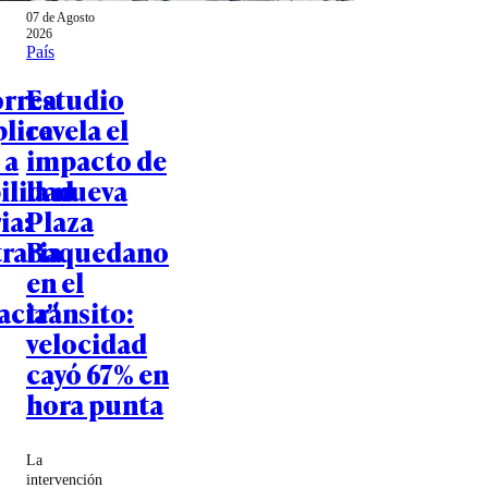
07 de Agosto
2026
País
orrea
Estudio
plica
revela el
 a
impacto de
ilidad
la nueva
ia:
Plaza
raria
Baquedano
en el
acia"
tránsito:
velocidad
cayó 67% en
hora punta
La
intervención