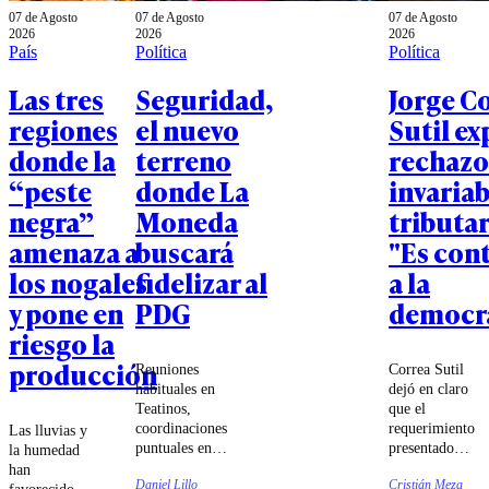
07 de Agosto
07 de Agosto
07 de Agosto
2026
2026
2026
País
Política
Política
Las tres
Seguridad,
Jorge C
regiones
el nuevo
Sutil ex
donde la
terreno
rechazo
“peste
donde La
invariab
negra”
Moneda
tributar
amenaza a
buscará
"Es cont
los nogales
fidelizar al
a la
y pone en
PDG
democr
riesgo la
producción
Reuniones
Correa Sutil
habituales en
dejó en claro
Teatinos,
que el
coordinaciones
requerimiento
Las lluvias y
puntuales en
presentado
la humedad
votaciones y
ante el
han
Daniel Lillo
Cristián Meza
un PDG cada
Tribunal
favorecido