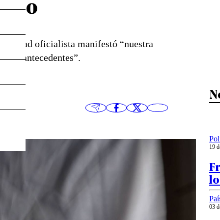
rtido
ectividad oficialista manifestó “nuestra
s los antecedentes”.
N
Pol
19 d
Fr
lo
Paí
03 d