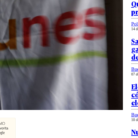
Qu
pr
Pol
14 d
Sa
ga
de
Bu
07 d
El
c
el
Bu
10 d
Nu