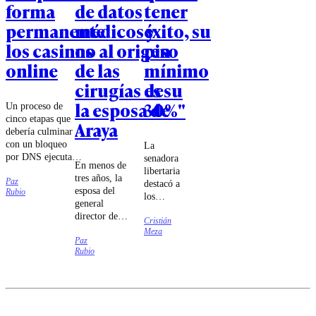
forma
de datos
tener
permanente
médicos y
éxito, su
los casinos
no al origen
piso
online
de las
mínimo
cirugías de
es su
la esposa de
30%"
Un proceso de
cinco etapas que
Araya
debería culminar
con un bloqueo
La
por DNS ejecutado
senadora
En menos de
por las compañías
libertaria
tres años, la
Paz
de
destacó a
esposa del
Rubio
telecomunicaciones
los
general
fue lo que
ministros
director de
estableció el
Cristián
Jorge
Carabineros
Meza
tribunal.
Quiroz e
Paz
se sometió a
Iván
Rubio
cuatro
Poduje
cirugías cuyo
por "dar
carácter
la batalla
reconstructivo
cultural
fue puesto en
sin