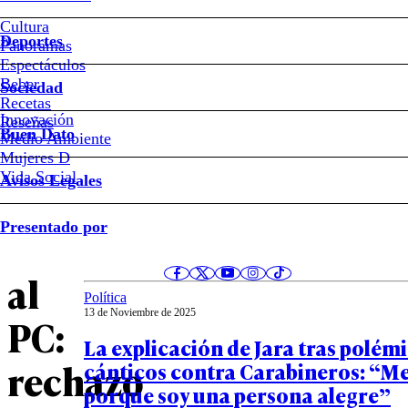
Cristiano
Cultura
Deportes
Panoramas
Desde
Espectáculos
Beber
Sociedad
el
Recetas
Innovación
Notas relacionadas
Reseñas
Buen Dato
Medio Ambiente
Partido
Mujeres D
Vida Social
Avisos Legales
Social
Opinión
Presentado por
13 de Noviembre de 2025
Cristiano
La toga del candidato
al
Política
13 de Noviembre de 2025
PC:
La explicación de Jara tras polém
rechazo
cánticos contra Carabineros: “Me
porque soy una persona alegre”