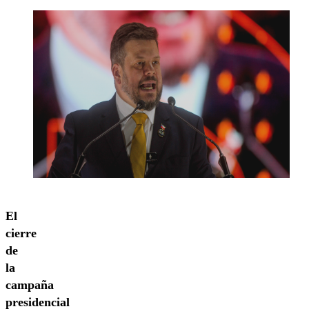
El
cierre
de
la
campaña
presidencial