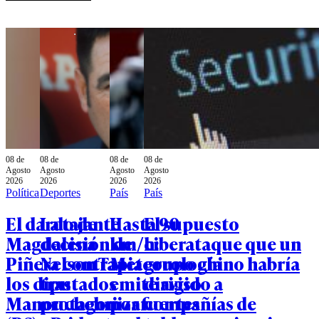
08 de
08 de
08 de
08 de
Agosto
Agosto
Agosto
Agosto
2026
2026
2026
2026
Política
Deportes
País
País
El dardo de
La tajante
Hasta 90
El supuesto
Magdalena
decisión de
km/h:
ciberataque que un
Piñera contra
Nelson Tapia
Meteorología
grupo chino habría
los diputados
tras
emite aviso
dirigido a
Manouchehri
protagonizar
por fuertes
compañías de