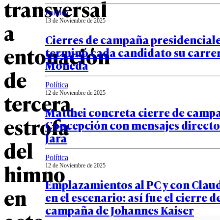
transversal
Política
13 de Noviembre de 2025
a
Cierres de campaña presidencial
entonación
terminó cada candidato su carrer
Moneda
de
Política
tercera
12 de Noviembre de 2025
Matthei concreta cierre de camp
estrofa
Concepción con mensajes directos
Jara
del
Política
himno
12 de Noviembre de 2025
Emplazamientos al PC y con Clau
en
en el escenario: así fue el cierre d
campaña de Johannes Kaiser