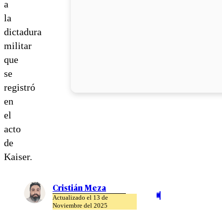
a
la
dictadura
militar
que
se
registró
en
el
acto
de
Kaiser.
Cristián Meza
Actualizado el 13 de
Noviembre del 2025