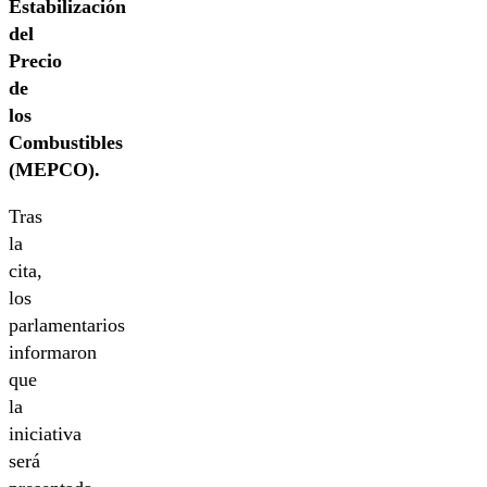
Estabilización
del
Precio
de
los
Combustibles
(MEPCO).
Tras
la
cita,
los
parlamentarios
informaron
que
la
iniciativa
será