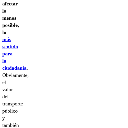
afectar
lo
menos
posible,
lo
más
sentido
para
la
ciudadanía
.
Obviamente,
el
valor
del
transporte
público
y
también