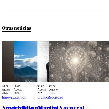
Otras noticias
08 de
08 de
08 de
08 de
Agosto
Agosto
Agosto
Agosto
2026
2026
2026
2026
Innovación
Opinión
Opinión
Sociedad
Amoricidio
Chile, una
Martín
La IA general