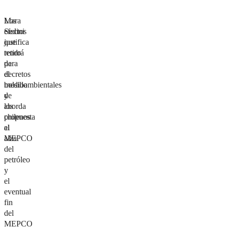
Los
Mara
efectos
Sedini
que
justifica
tendrá
retiro
para
de
el
decretos
bolsillo
medioambientales
de
y
los
aborda
chilenos
propuesta
el
al
alza
MEPCO
del
petróleo
y
el
eventual
fin
del
MEPCO