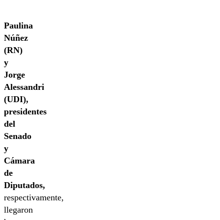
Paulina
Núñez
(RN)
y
Jorge
Alessandri
(UDI),
presidentes
del
Senado
y
Cámara
de
Diputados,
respectivamente,
llegaron