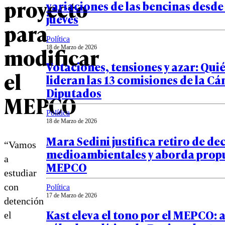
proyecto
variaciones de las bencinas desde
jueves
para
Política
modificar
18 de Marzo de 2026
Votaciones, tensiones y azar: Qui
el
lideran las 13 comisiones de la C
Diputados
MEPCO
Política
18 de Marzo de 2026
Mara Sedini justifica retiro de de
“Vamos
medioambientales y aborda propu
a
MEPCO
estudiar
con
Política
17 de Marzo de 2026
detención
Kast eleva el tono por el MEPCO: 
el