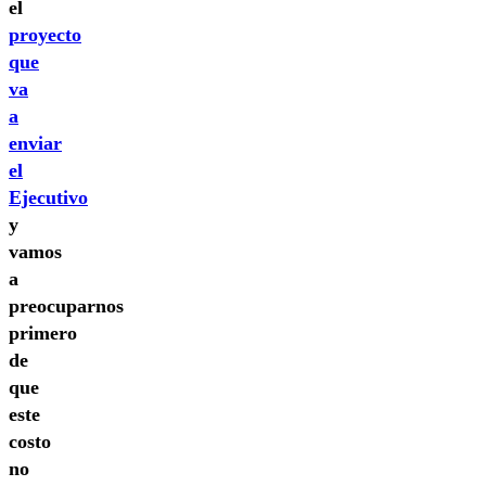
el
proyecto
que
va
a
enviar
el
Ejecutivo
y
vamos
a
preocuparnos
primero
de
que
este
costo
no