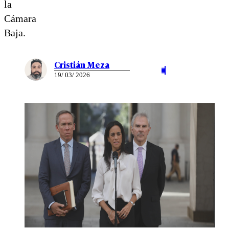
la
Cámara
Baja.
Cristián Meza
19/ 03/ 2026