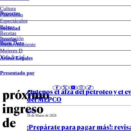
Presidentes
Cultura
Deportes
Panoramas
del
Espectáculos
Beber
Sociedad
Senado
Recetas
Innovación
Notas relacionadas
Reseñas
Buen Dato
Medio Ambiente
y
Mujeres D
Vida Social
Avisos Legales
Cámara
Dinero
Presentado por
19 de Marzo de 2026
anuncian
Los efectos que tendrá para el bols
próximo
chilenos el alza del petróleo y el e
del MEPCO
ingreso
País
18 de Marzo de 2026
de
¡Prepárate para pagar más!: revisa