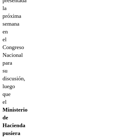
presentada
la
próxima
semana
en
el
Congreso
Nacional
para
su
discusión,
luego
que
el
Ministerio
de
Hacienda
pusiera