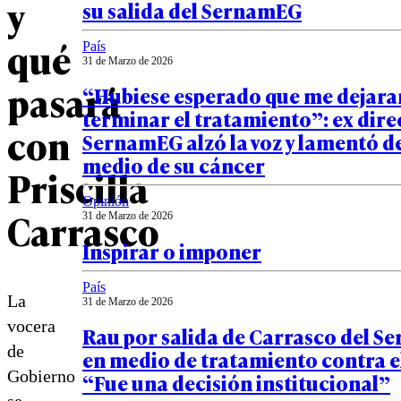
y
su salida del SernamEG
qué
País
31 de Marzo de 2026
pasará
“Hubiese esperado que me dejara
terminar el tratamiento”: ex dire
con
SernamEG alzó la voz y lamentó d
medio de su cáncer
Priscilla
Opinión
Carrasco
31 de Marzo de 2026
Inspirar o imponer
País
La
31 de Marzo de 2026
vocera
Rau por salida de Carrasco del 
de
en medio de tratamiento contra e
Gobierno
“Fue una decisión institucional”
se