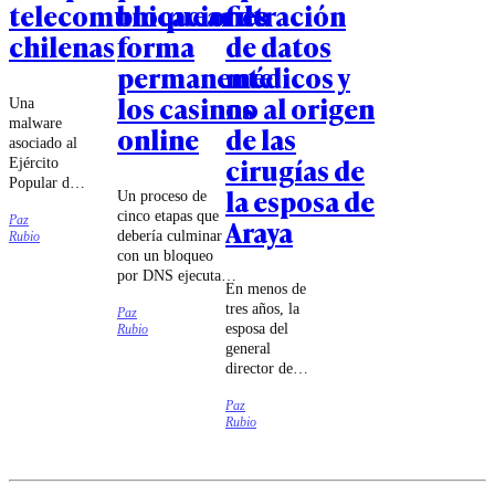
telecomunicaciones
bloquear de
filtración
chilenas
forma
de datos
permanente
médicos y
los casinos
no al origen
Una
malware
online
de las
asociado al
cirugías de
Ejército
Popular de
la esposa de
Un proceso de
Liberación
cinco etapas que
Paz
Araya
chino habría
debería culminar
Rubio
intentado
con un bloqueo
sabotear a
por DNS ejecutado
las
En menos de
por las compañías
compañías
tres años, la
Paz
de
Movistar,
esposa del
Rubio
telecomunicaciones
Entel y
general
fue lo que
Telmex,
director de
estableció el
según
Carabineros
tribunal.
antecedentes
Paz
se sometió a
entregados
Rubio
cuatro
por el
cirugías cuyo
embajador
carácter
de Estados
reconstructivo