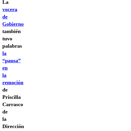
La
vocera
de
Gobierno
también
tuvo
palabras
la
“pausa”
en
la
remoción
de
Priscilla
Carrasco
de
la
Dirección