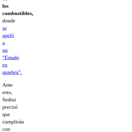
los
combustibles,
donde
se
apeló
a
un
“Estado
en
quiebra”.
Ante
esto,
Sedini
precisó
que
cumplirán
con