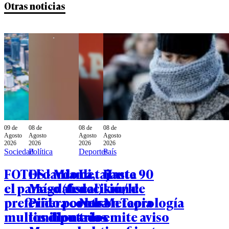
Otras noticias
09 de
08 de
08 de
08 de
Agosto
Agosto
Agosto
Agosto
2026
2026
2026
2026
Sociedad
Política
Deportes
País
FOTOS - Miami,
El dardo de
La tajante
Hasta 90
el paraíso (fiscal)
Magdalena
decisión de
km/h:
preferido por los
Piñera contra
Nelson Tapia
Meteorología
multimillonarios
los diputados
tras
emite aviso