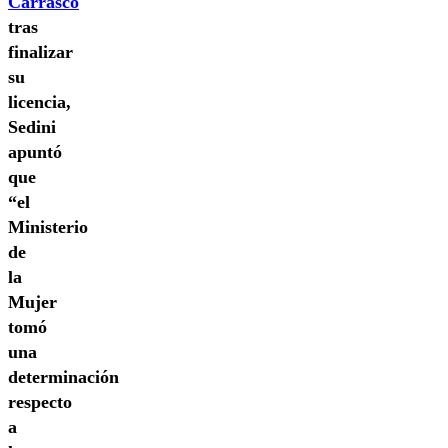
Carrasco
tras
finalizar
su
licencia,
Sedini
apuntó
que
“el
Ministerio
de
la
Mujer
tomó
una
determinación
respecto
a