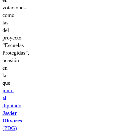
votaciones
como
las
del
proyecto
“Escuelas
Protegidas”,
ocasión
en
la
que
junto
al
diputado
Javier
Olivares
(PDG)