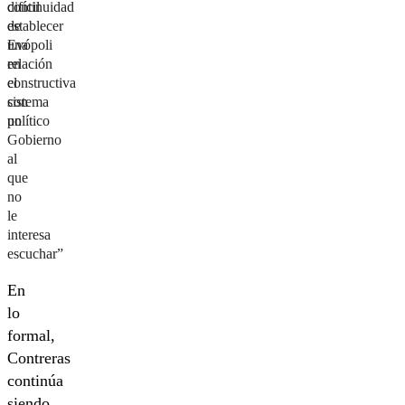
difícil
continuidad
establecer
de
una
Evópoli
relación
en
constructiva
el
con
sistema
un
político
Gobierno
al
que
no
le
interesa
escuchar”
En
lo
formal,
Contreras
continúa
siendo