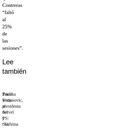
Contreras
“faltó
al
25%
de
las
sesiones”.
Lee
también
Paulina
Tricel
Vodanovic,
frena
presidenta
al
del
Servel
PS:
y
“Es
confirma