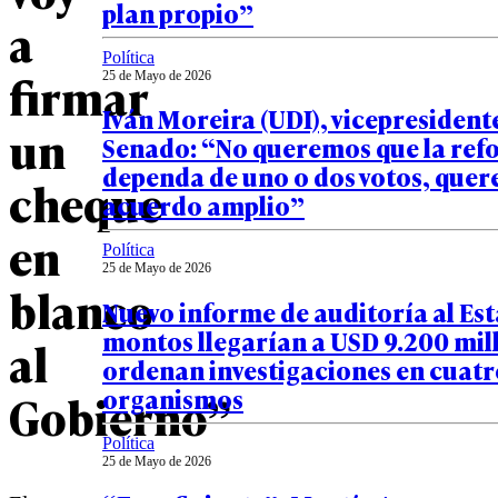
plan propio”
a
Política
firmar
25 de Mayo de 2026
Iván Moreira (UDI), vicepresident
un
Senado: “No queremos que la re
dependa de uno o dos votos, que
cheque
acuerdo amplio”
en
Política
25 de Mayo de 2026
blanco
Nuevo informe de auditoría al Es
montos llegarían a USD 9.200 mill
al
ordenan investigaciones en cuatr
organismos
Gobierno”
Política
25 de Mayo de 2026