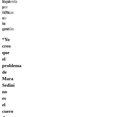
izquierda
Kast
por
y
críticas
50%
a
no
su
la
gestión
cree
“Yo
creo
que
el
problema
de
Mara
Sedini
no
es
el
cuero