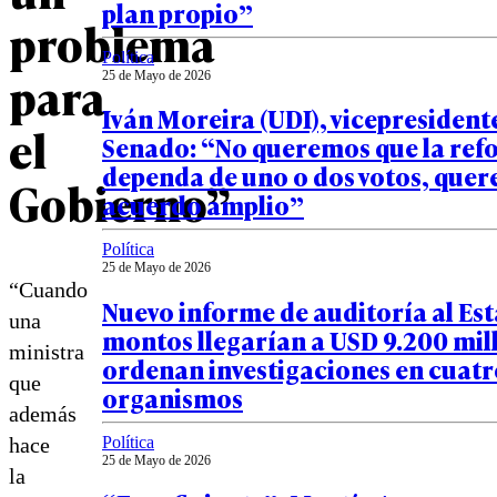
plan propio”
problema
Política
para
25 de Mayo de 2026
Iván Moreira (UDI), vicepresident
el
Senado: “No queremos que la re
dependa de uno o dos votos, que
Gobierno”
acuerdo amplio”
Política
25 de Mayo de 2026
“Cuando
Nuevo informe de auditoría al Es
una
montos llegarían a USD 9.200 mill
ministra
ordenan investigaciones en cuatr
que
organismos
además
Política
hace
25 de Mayo de 2026
la