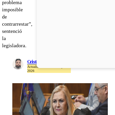
problema
imposible
de
contrarrestar”,
sentenció
la
legisladora.
Cristián Meza
Actualizado el 26 de Mayo del
2026