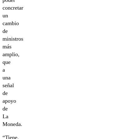
concretar
un
cambio
de
ministros
más
amplio,
que
a
una
señal
de
apoyo
de
La
Moneda.
“Tiene,