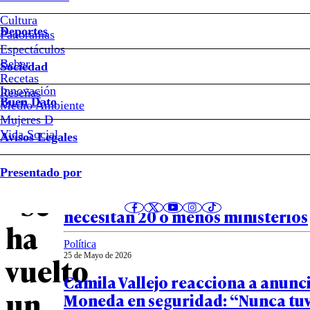
apunta
Cultura
a
Deportes
Panoramas
Espectáculos
gestión
Beber
Sociedad
Recetas
Innovación
de
Notas relacionadas
Reseñas
Buen Dato
Medio Ambiente
Mujeres D
Mara
Vida Social
Avisos Legales
Sedini:
País
Presentado por
26 de Mayo de 2026
“Se
Panel Ciudadano-UDD: 63% cree q
necesitan 20 o menos ministerios
ha
Política
vuelto
25 de Mayo de 2026
Camila Vallejo reacciona a anunc
un
Moneda en seguridad: “Nunca tu