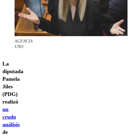
AGENCIA
UNO
La
diputada
Pamela
Jiles
(PDG)
realizó
un
crudo
análisis
de