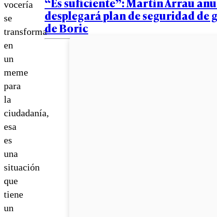
“Es suficiente”: Martín Arrau an
vocería
desplegará plan de seguridad de 
se
de Boric
transforma
en
un
meme
para
la
ciudadanía,
esa
es
una
situación
que
tiene
un