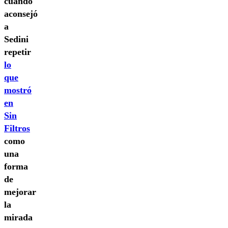
cuando
aconsejó
a
Sedini
repetir
lo
que
mostró
en
Sin
Filtros
como
una
forma
de
mejorar
la
mirada