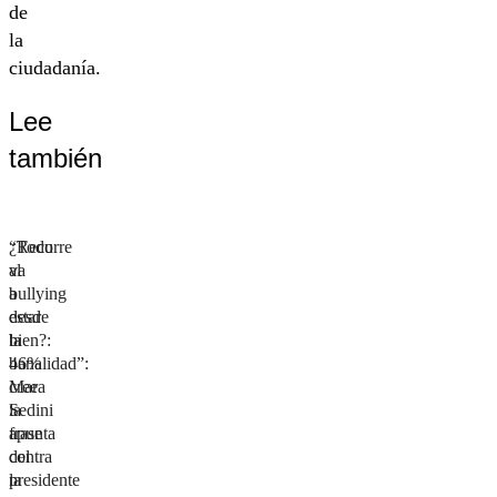
de
la
ciudadanía.
Lee
también
“Recurre
¿Todo
al
va
bullying
a
desde
estar
la
bien?:
banalidad”:
46%
Mara
cree
Sedini
la
apunta
frase
contra
del
la
presidente