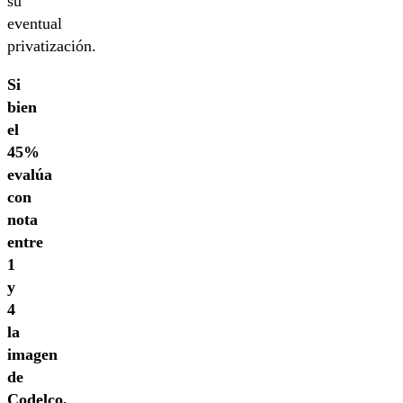
su
eventual
privatización.
Si
bien
el
45%
evalúa
con
nota
entre
1
y
4
la
imagen
de
Codelco,