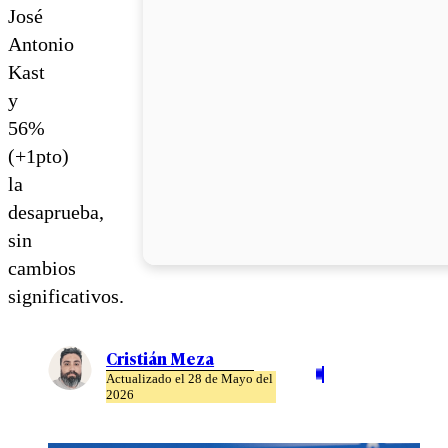
José
Antonio
Kast
y
56%
(+1pto)
la
desaprueba,
sin
cambios
significativos.
Cristián Meza
Actualizado el 28 de Mayo del
2026