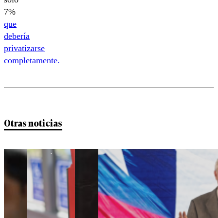
7%
que
debería
privatizarse
completamente.
Otras noticias