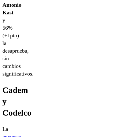
Antonio
Kast
y
56%
(+1pto)
la
desaprueba,
sin
cambios
significativos.
Cadem
y
Codelco
La
encuesta