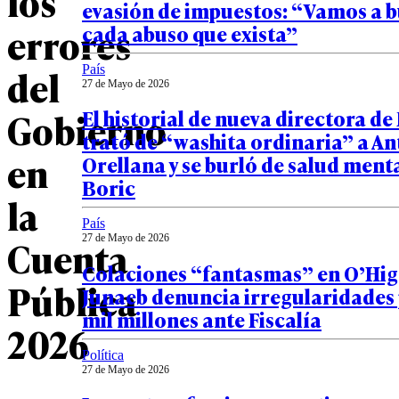
los
evasión de impuestos: “Vamos a 
errores
cada abuso que exista”
del
País
27 de Mayo de 2026
Gobierno
El historial de nueva directora d
trató de “washita ordinaria” a A
en
Orellana y se burló de salud ment
Boric
la
País
Cuenta
27 de Mayo de 2026
Colaciones “fantasmas” en O’Hig
Pública
Junaeb denuncia irregularidades 
mil millones ante Fiscalía
2026
Política
27 de Mayo de 2026