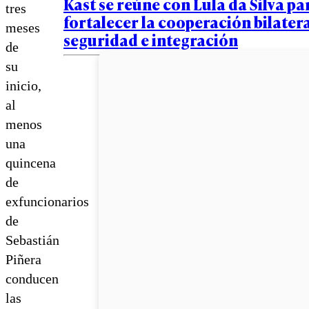
Kast se reúne con Lula da Silva pa
tres
fortalecer la cooperación bilatera
meses
seguridad e integración
de
su
inicio,
al
menos
una
quincena
de
exfuncionarios
de
Sebastián
Piñera
conducen
las