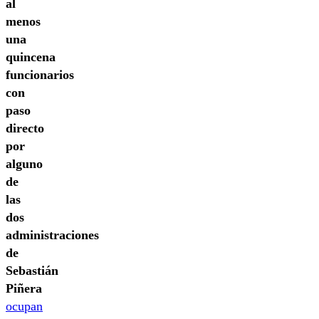
al
menos
una
quincena
funcionarios
con
paso
directo
por
alguno
de
las
dos
administraciones
de
Sebastián
Piñera
ocupan