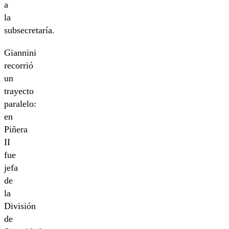
a
la
subsecretaría.
Giannini
recorrió
un
trayecto
paralelo:
en
Piñera
II
fue
jefa
de
la
División
de