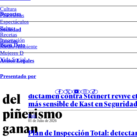
#Piñerismo
Cultura
Deportes
Panoramas
Pese
Espectáculos
Beber
Sociedad
a
Recetas
Innovación
Notas relacionadas
Reseñas
Buen Dato
Medio Ambiente
resistencia
Mujeres D
Vida Social
Avisos Legales
inicial:
Política
Presentado por
02 de Julio de 2026
figuras
La herida que la Contraloría reab
del
dictamen contra Steinert revive e
más sensible de Kast en Segurida
piñerismo
País
01 de Julio de 2026
ganan
Plan de Inspección Total: detectan