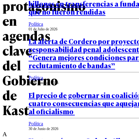
protagonismo
billones en transferencias a fund
que no fueron rendidas
en
Política
agendas
01 de Julio de 2026
La alerta de Cordero por proyect
clave
responsabilidad penal adolescent
“Genera mejores condiciones par
del
reclutamiento de bandas”
Gobierno
Política
30 de Junio de 2026
de
El precio de gobernar sin coalició
cuatro consecuencias que aquejan
Kast
al oficialismo
Política
30 de Junio de 2026
A