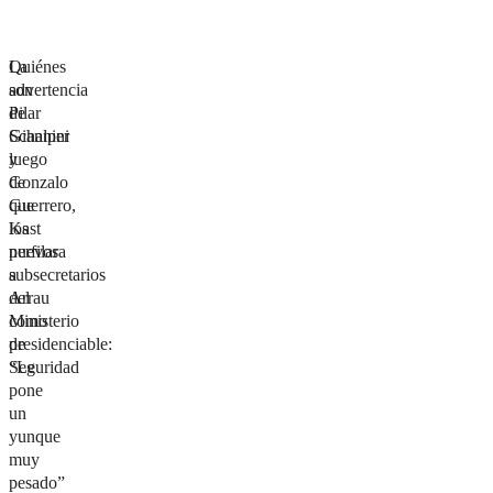
Quiénes
La
son
advertencia
Pilar
de
Giannini
Schalper
y
luego
Gonzalo
de
Guerrero,
que
los
Kast
nuevos
perfilara
subsecretarios
a
del
Arrau
Ministerio
como
de
presidenciable:
Seguridad
“Le
pone
un
yunque
muy
pesado”