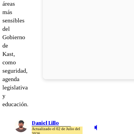
áreas
más
sensibles
del
Gobierno
de
Kast,
como
seguridad,
agenda
legislativa
y
educación.
Daniel Lillo
Actualizado el 02 de Julio del
2026